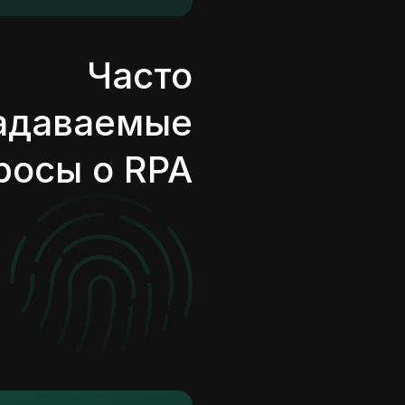
Часто
адаваемые
росы о RPA