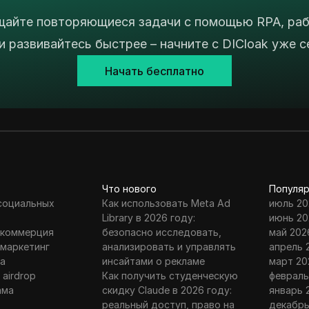
айте повторяющиеся задачи с помощью RPA, ра
и развивайтесь быстрее – начните с DICloak уже с
Начать бесплатно
Что нового
Популяр
 социальных
Как использовать Meta Ad
июль 20
Library в 2026 году:
июнь 20
 коммерция
безопасно исследовать,
май 202
 маркетинг
анализировать и управлять
апрель 
а
инсайтами о рекламе
март 20
 airdrop
Как получить студенческую
февраль
ама
скидку Claude в 2026 году:
январь 
г
реальный доступ, право на
декабрь