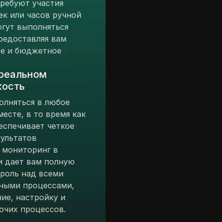
ребуют участия
ек или часов ручной
огут выполняться
редоставляя вам
ое и бюджетное
 реальном
кость
олняться в любое
есте, в то время как
беспечивает четкое
ультатов
 мониторинг в
и дает вам полную
роль над всеми
ными процессами,
ние, настройку и
очих процессов.