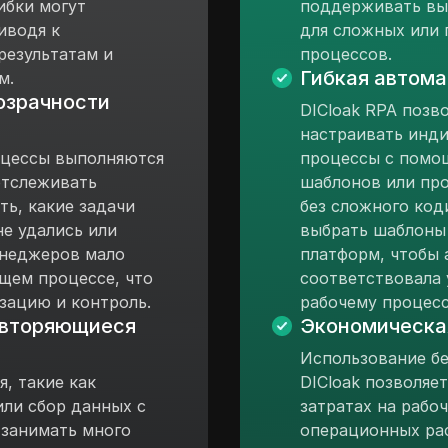
ибки могут
поддерживать вы
иводя к
для сложных или
результатам и
процессов.
Гибкая автома
м.
озрачности
DICloak RPA позво
настраивать инд
оцессы выполняются
процессы с помо
отслеживать
шаблонов или про
ть, какие задачи
без сложного код
не удались или
выбрать шаблоны
енеджеров мало
платформ, чтобы 
щем процессе, что
соответствовала
зацию и контроль.
рабочему процес
овторяющиеся
Экономическа
Использование бе
, такие как
DICloak позволяе
или сбор данных с
затратах на рабо
 занимать много
операционных рас