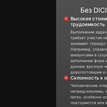
Без DIC
Высокая стоим
трудоемкость
Выполнение задач
требует участия н
занимает гораздо
Например, управл
аккаунтами в соци
заполнение форм 
данных вручную м
дорогостоящим и 
Склонность к 
Человеческие опе
непредсказуемы, 
легко, особенно к
повторяются или 