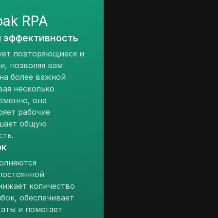
oak RPA
я эффективность
ует повторяющиеся и
и, позволяя вам
на более важной
вая несколько
еменно, она
ряет рабочие
шает общую
сть.
ок
полняются
постоянной
нижает количество
бок, обеспечивает
аты и помогает