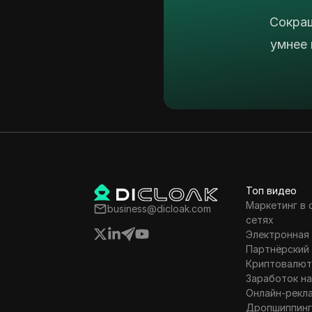
Сокращ
умнее 
Топ видео
Маркетинг в
business@dicloak.com
сетях
Электронная
Партнёрский
Криптовалют
Заработок на
Онлайн-рекл
Дропшиппин