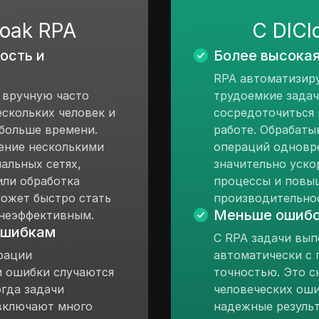
loak RPA
С DICl
ость и
Более высока
RPA автоматизир
 вручную часто
трудоемкие задач
ескольких человек и
сосредоточиться 
 больше времени.
работе. Обрабаты
ение несколькими
операций одновр
альных сетях,
значительно уско
или обработка
процессы и повы
ожет быстро стать
производительно
Меньше ошиб
неэффективным.
ошибкам
С RPA задачи вы
рации
автоматически с 
и ошибки случаются
точностью. Это с
огда задачи
человеческих оши
включают много
надежные результ