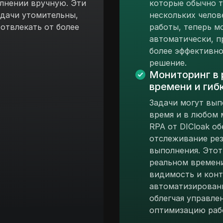
лнении вручную. Эти
которые обычно т
дачи утомительны,
нескольких челов
отвлекать от более
работы, теперь м
автоматически, п
более эффективн
решение.
Мониторинг в
времени и гиб
Задачи могут вып
время и в любом м
RPA от DICloak о
отслеживание рез
выполнения. Этот
реальном времен
видимость и конт
автоматизирован
облегчая управле
оптимизацию раб