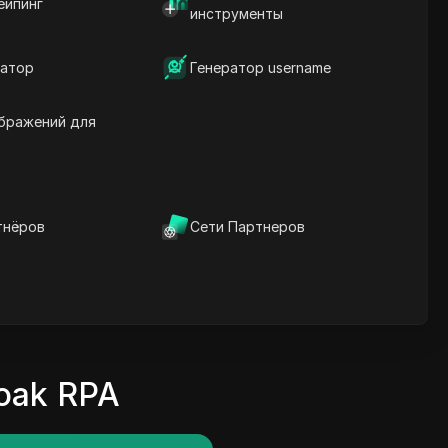
ейпинг
инструменты
атор
Генератор username
бражений для
тнёров
Сети Партнеров
oak RPA