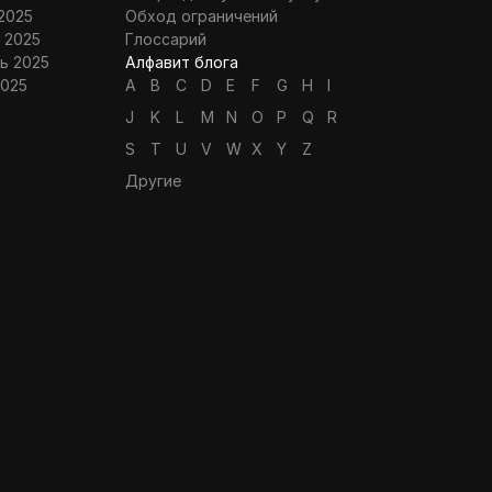
2025
Обход ограничений
 2025
Глоссарий
ь 2025
Алфавит блога
2025
A
B
C
D
E
F
G
H
I
J
K
L
M
N
O
P
Q
R
S
T
U
V
W
X
Y
Z
Другие