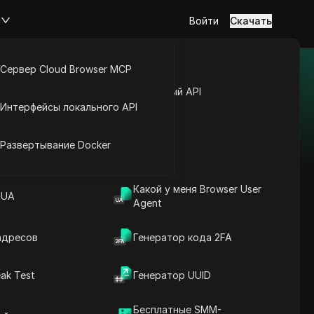
м
Войти
Скачать
Сервер Cloud Browser MCP
туп к аккаунту
Открытый API
Интерфейсы локального API
ботизированную
йс расширений
Развертывание Docker
очие процессы на
кономить время и
е инструменты
Какой у меня Browser User
 UA
Agent
адресов
Генератор кода 2FA
дуальный процесс
ak Test
Генератор UUID
Бесплатные SMM-