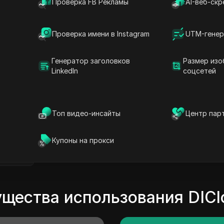
Проверка FB Рекламы
AI-веб-скр
TikTok
YouTube
Amazon
Проверка имени в Instagram
UTM-генер
Etsy
Другой
Генератор заголовков
Размер изо
LinkedIn
соцсетей
Топ видео-инсайты
Центр пар
ые веб-
лы
Купоны на прокси
обнее
щества использования DICl