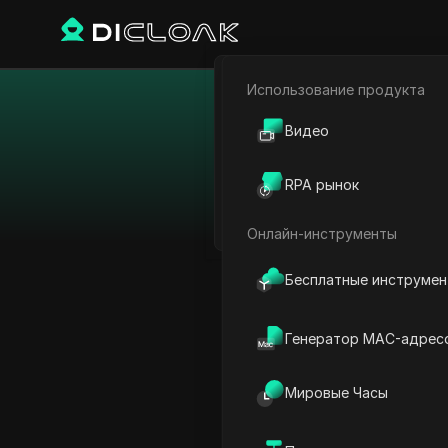
Использование продукта
Электронная коммерци
Видео
Партнёрский маркетинг
Антидетект-бр
RPA рынок
Веб-паук
автоматизацию п
Онлайн-инструменты
нескольких плат
повысить эфф
Бесплатные инструме
Генератор MAC-адрес
Мировые Часы