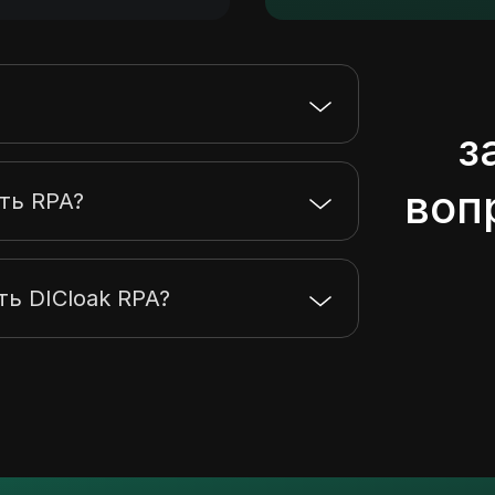
?
з
воп
ть RPA?
ь DICloak RPA?