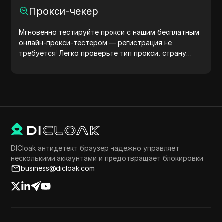
совместимость и оптимизировать разработку.
Прокси-чекер
Упростите свои рабочие процессы — начните
генерировать user agents уже сегодня!
Мгновенно тестируйте прокси с нашим бесплатным
онлайн-прокси-тестером — регистрация не
требуется! Легко проверьте тип прокси, страну
прокси, местоположение прокси, часовой пояс
прокси и многое другое.
DICloak антидетект браузер надежно управляет
несколькими аккаунтами и предотвращает блокировки
business@dicloak.com