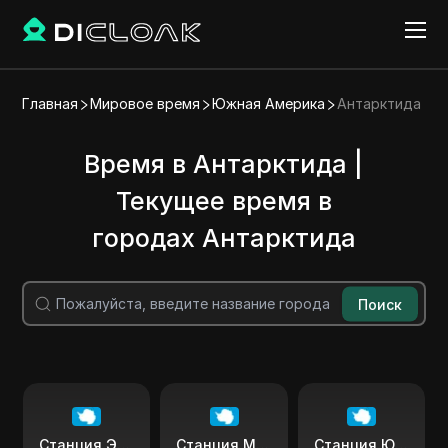
Главная
Мировое время
Южная Америка
Антарктида
Время в Антарктида |
Текущее время в
городах Антарктида
Поиск
Станция Эсперанса
Станция Маррамбио Коммодор
Станция Юбани