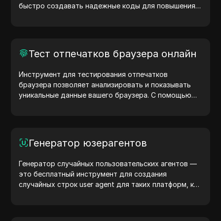
быстро создавать надежные коды для повышения
безопасности ваших учетных записей. Попробуйте
сейчас и защитите свою цифровую жизнь!
Тест отпечатков браузера онлайн
Инструмент для тестирования отпечатков
браузера позволяет анализировать и показывать
уникальные данные вашего браузера. С помощью
теста вы можете узнать, какую информацию
браузер передает сайтам, и предпринять шаги для
повышения конфиденциальности и безопасности.
Генератор юзерагентов
Генератор случайных пользовательских агентов —
это бесплатный инструмент для создания
случайных строк user agent для таких платформ, как
Windows, macOS, Android, iOS и Linux. Эти строки
передают информацию об устройстве и браузере
на серверы, помогая тестировать сайты, проверять