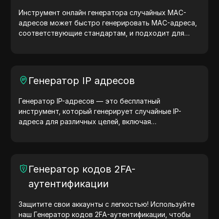
Инструмент онлайн генератора случайных MAC-
адресов может быстро генерировать MAC-адреса,
соответствующие стандартам, и подходит для
сетевого тестирования, моделирования устройств
и других сценариев.
Генератор IP адресов
Генератор IP-адресов — это бесплатный
инструмент, который генерирует случайные IP-
адреса для различных целей, включая
тестирование сайтов, анализ безопасности и
разработку. С функциями определения
местоположения IP-адреса и генерации случайных
IP-адресов он позволяет быстро генерировать IP-
Генератор кодов 2FA-
адреса для тестирования геолокации, проверки
аутентификации
конфиденциальности и других нужд. Упростите
рабочие процессы и улучшите процесс разработки
— генерируйте IP-адреса прямо сейчас!
Защитите свои аккаунты с легкостью! Используйте
наш Генератор кодов 2FA-аутентификации, чтобы