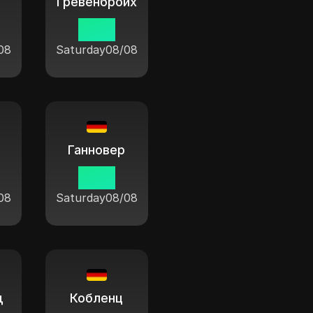
Гревенбройх
11:04
08
Saturday
08/08
Ганновер
11:04
08
Saturday
08/08
д
Кобленц