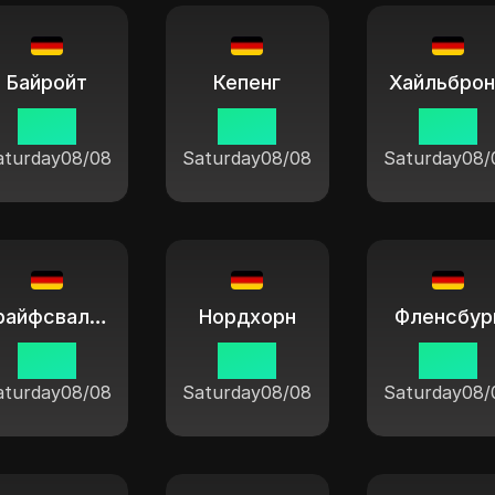
Байройт
Кепенг
Хайльброн
11:04
11:04
11:04
aturday
08/08
Saturday
08/08
Saturday
08/
Грайфсвальд
Нордхорн
Фленсбур
11:04
11:04
11:04
aturday
08/08
Saturday
08/08
Saturday
08/