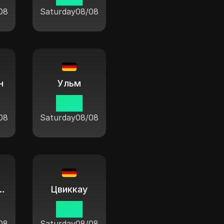
08
Saturday
08/08
н
Ульм
11:04
08
Saturday
08/08
п-Рауксель
Цвиккау
11:04
08
Saturday
08/08