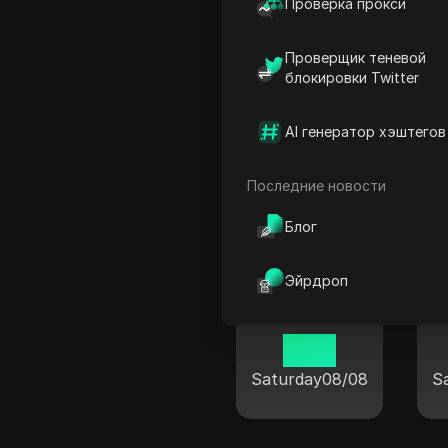
Проверка прокси
Проверщик теневой
блокировки Twitter
Порт Бремерхафен
AI генератор хэштегов
11:04
Saturday
08/08
S
Последние новости
Блог
Эйрдроп
Бохум
11:04
Saturday
08/08
S