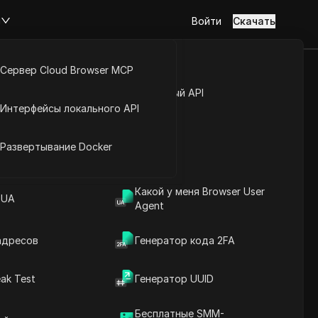
м
Войти
Скачать
Сервер Cloud Browser MCP
туп к аккаунту
Открытый API
ия
Интерфейсы локального API
йс расширений
Развертывание Docker
Какой у меня Browser User
 UA
Agent
адресов
Генератор кода 2FA
ak Test
Генератор UUID
ах Германия
Бесплатные SMM-