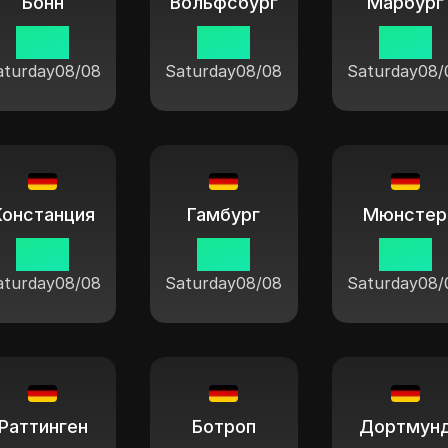
Бонн
Вольфсбург
Марбург
11:04
11:04
11:04
aturday
08/08
Saturday
08/08
Saturday
08/
Констанция
Гамбург
Мюнстер
11:04
11:04
11:04
aturday
08/08
Saturday
08/08
Saturday
08/
Раттинген
Ботроп
Дортмун