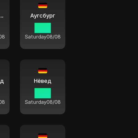
ьхайм (Рур)
Аугсбург
11:04
08
Saturday
08/08
нд
Нёвед
11:04
08
Saturday
08/08