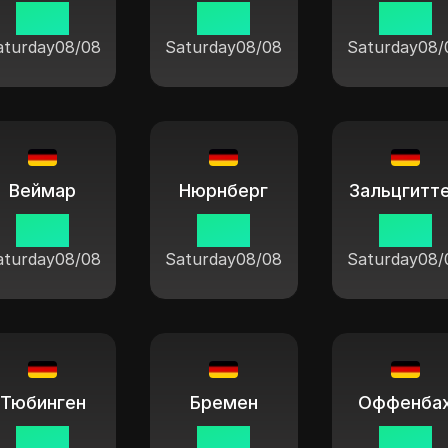
11:04
11:04
11:04
aturday
08/08
Saturday
08/08
Saturday
08/
Веймар
Нюрнберг
Зальцгитт
11:04
11:04
11:04
aturday
08/08
Saturday
08/08
Saturday
08/
Тюбинген
Бремен
Оффенба
11:04
11:04
11:04