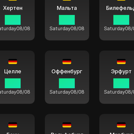
Хертен
Мальта
Билефель
11:04
11:04
11:04
aturday
08/08
Saturday
08/08
Saturday
08/
Целле
Оффенбург
Эрфурт
11:04
11:04
11:04
aturday
08/08
Saturday
08/08
Saturday
08/