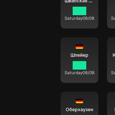
Швабская Гмюнде
11:04
Saturday
08/08
S
Шпейер
11:04
Saturday
08/08
S
Оберхаузен