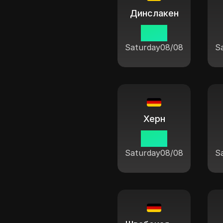
Динслакен
11:04
Saturday
08/08
S
Херн
11:04
Saturday
08/08
S