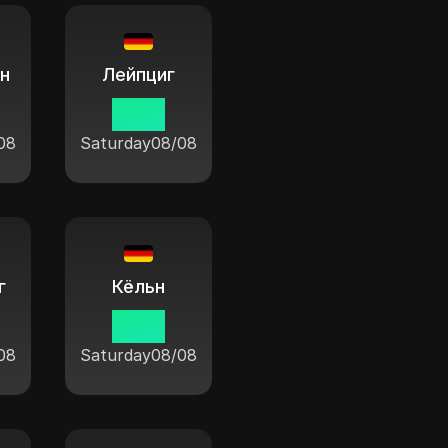
н
Лейпциг
11:04
08
Saturday
08/08
г
Кёльн
11:04
08
Saturday
08/08