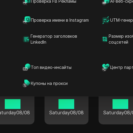
Проверка FB Рекламы
AI-веб-скр
Проверка имени в Instagram
UTM-генер
Баден
Ханау
Уна
Генератор заголовков
Размер изо
11:04
11:04
11:04
LinkedIn
соцсетей
aturday
08/08
Saturday
08/08
Saturday
08/
Топ видео-инсайты
Центр пар
Купоны на прокси
Равенсбург
Магдебург
Швайнфур
11:04
11:04
11:04
aturday
08/08
Saturday
08/08
Saturday
08/