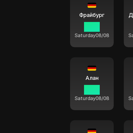
Фрайбург
11:04
Saturday
08/08
S
Алан
11:04
Saturday
08/08
S