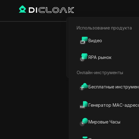
Использование продукта
Электронная коммерци
Главная
Мировое время
Видео
Т
Партнёрский маркетинг
RPA рынок
Веб-паук
Онлайн-инструменты
Бесплатные инструме
Генератор MAC-адрес
Мировые Часы
Время в Ге