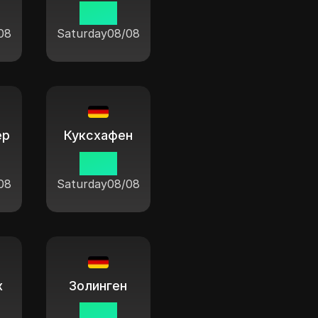
11:04
08
Saturday
08/08
ер
Куксхафен
11:04
08
Saturday
08/08
х
Золинген
11:04