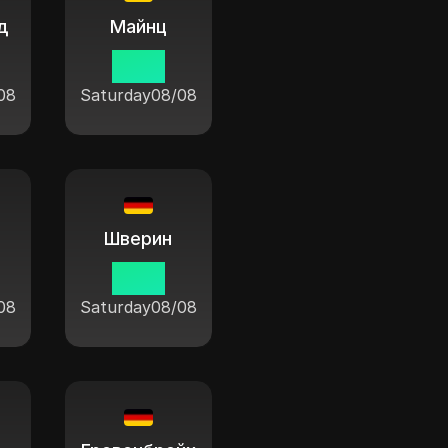
д
Майнц
11:04
08
Saturday
08/08
Шверин
11:04
08
Saturday
08/08