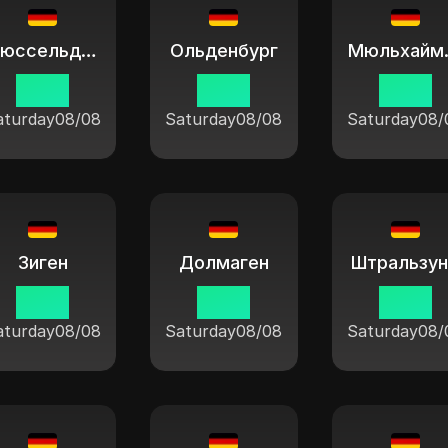
Дюссельдорф
Ольденбург
Мюл
11:04
11:04
11:04
aturday
08/08
Saturday
08/08
Saturday
08/
Зиген
Долмаген
Штральзу
11:04
11:04
11:04
aturday
08/08
Saturday
08/08
Saturday
08/