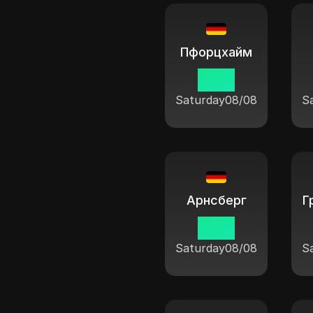
Пфорцхайм
11:04
Saturday
08/08
S
Арнсберг
11:04
Saturday
08/08
S