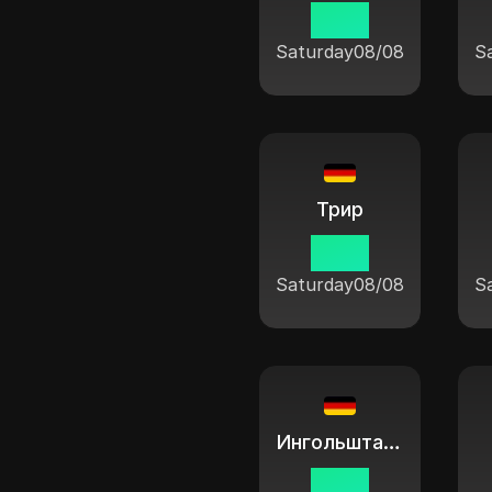
11:04
Saturday
08/08
S
Трир
11:04
Saturday
08/08
S
Ингольштадт
11:04