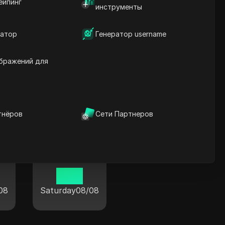
ейпинг
инструменты
атор
Генератор username
Фрайзинг
бражений для
11:04
08
Saturday
08/08
тнёров
Сети Партнеров
т
Вессель
11:04
08
Saturday
08/08