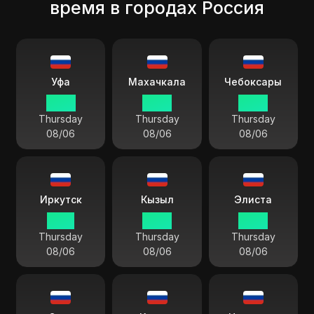
время в городах Россия
Уфа
Махачкала
Чебоксары
07:19
05:19
05:19
Thursday
Thursday
Thursday
08/06
08/06
08/06
Иркутск
Кызыл
Элиста
10:19
09:19
05:19
Thursday
Thursday
Thursday
08/06
08/06
08/06