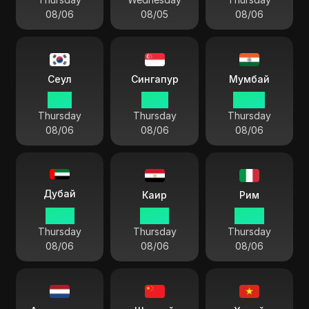
08/06
08/05
08/06
Сеул
Сингапур
Мумбай
11:19
10:19
07:49
Thursday
Thursday
Thursday
08/06
08/06
08/06
Дубай
Каир
Рим
06:19
05:19
04:19
Thursday
Thursday
Thursday
08/06
08/06
08/06