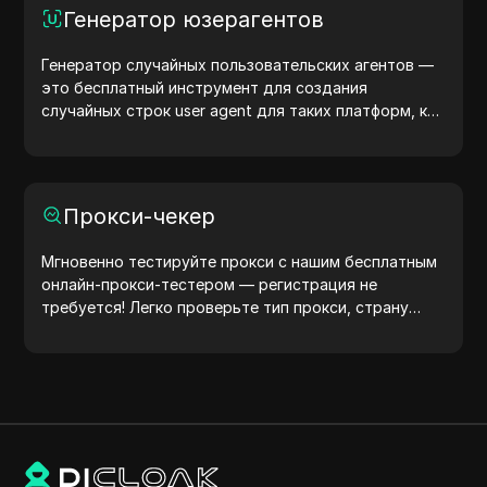
Генератор юзерагентов
Генератор случайных пользовательских агентов —
это бесплатный инструмент для создания
случайных строк user agent для таких платформ, как
Windows, macOS, Android, iOS и Linux. Эти строки
передают информацию об устройстве и браузере
на серверы, помогая тестировать сайты, проверять
совместимость и оптимизировать разработку.
Прокси-чекер
Упростите свои рабочие процессы — начните
генерировать user agents уже сегодня!
Мгновенно тестируйте прокси с нашим бесплатным
онлайн-прокси-тестером — регистрация не
требуется! Легко проверьте тип прокси, страну
прокси, местоположение прокси, часовой пояс
прокси и многое другое.