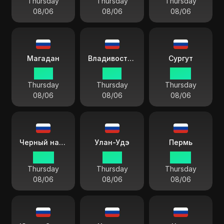
Thursday
Thursday
Thursday
08/06
08/06
08/06
Магадан
Владивосток
Сургут
13:19
12:19
07:19
Thursday
Thursday
Thursday
08/06
08/06
08/06
Черный над Камой
Улан-Удэ
Пермь
05:19
10:19
07:19
Thursday
Thursday
Thursday
08/06
08/06
08/06