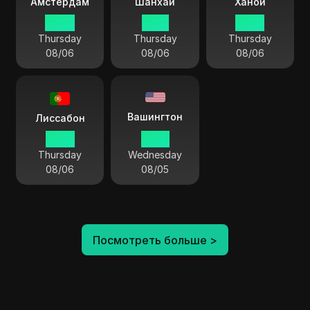
Амстердам
Шанхай
Ханой
04:19
10:19
09:19
Thursday
Thursday
Thursday
08/06
08/06
08/06
Вашингтон
Лиссабон
03:19
22:19
Thursday
Wednesday
08/06
08/05
Посмотреть больше
>