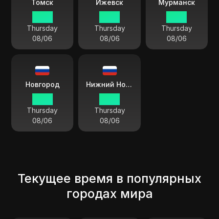
Томск
Ижевск
Мурманск
08:19
06:19
05:19
Thursday
Thursday
Thursday
08/06
08/06
08/06
Новгород
Нижний Новгород
05:19
05:19
Thursday
Thursday
08/06
08/06
Текущее время в популярных
городах мира