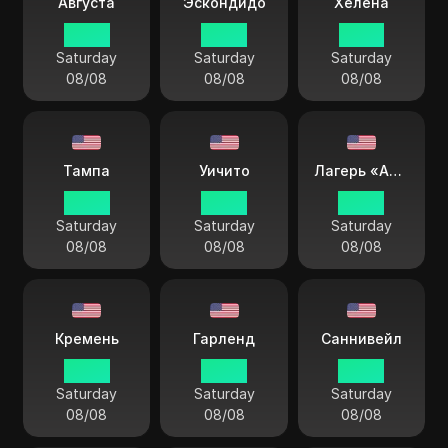
Августа
Эскондидо
Хелена
09:45
06:45
07:45
Saturday
Saturday
Saturday
08/08
08/08
08/08
Тампа
Уичито
Лагерь «Ангел»
09:45
08:45
06:45
Saturday
Saturday
Saturday
08/08
08/08
08/08
Кремень
Гарленд
Саннивейл
09:45
08:45
06:45
Saturday
Saturday
Saturday
08/08
08/08
08/08