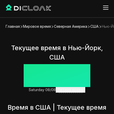
Главная
Мировое время
Северная Америка
США
Нью-Й
Текущее время в Нью-Йорк,
США
09:45:27
Saturday 08/08
(Летнее время)
Время в США | Текущее время