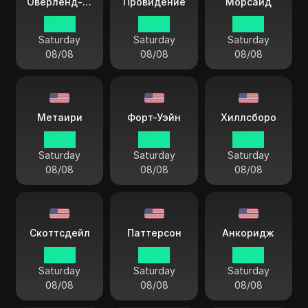
Оверленд-Парк
Провидение
Морсайд
08:45
09:45
06:45
Saturday
Saturday
Saturday
08/08
08/08
08/08
Метаири
Форт-Уэйн
Хиллсборо
08:45
09:45
06:45
Saturday
Saturday
Saturday
08/08
08/08
08/08
Скоттсдейл
Паттерсон
Анкоридж
06:45
09:45
05:45
Saturday
Saturday
Saturday
08/08
08/08
08/08