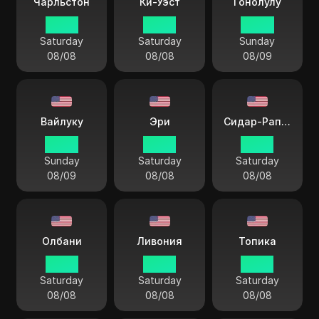
Чарльстон
Ки-Уэст
Гонолулу
09:45
09:45
04:45
Saturday
Saturday
Sunday
08/08
08/08
08/09
Вайлуку
Эри
Сидар-Рапидс
04:45
09:45
08:45
Sunday
Saturday
Saturday
08/09
08/08
08/08
Олбани
Ливония
Топика
09:45
09:45
08:45
Saturday
Saturday
Saturday
08/08
08/08
08/08