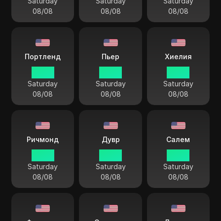
Saturday
Saturday
Saturday
08/08
08/08
08/08
Портленд
Пьер
Хиелия
09:45
08:45
09:45
Saturday
Saturday
Saturday
08/08
08/08
08/08
Ричмонд
Дувр
Салем
09:45
09:45
06:45
Saturday
Saturday
Saturday
08/08
08/08
08/08