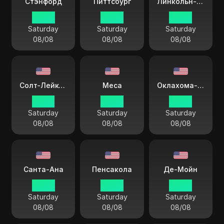
Стэнфорд
Питтсбург
Линкольн-Сити
09:45
09:45
08:45
Saturday
Saturday
Saturday
08/08
08/08
08/08
Солт-Лейк-Сити
Меса
Оклахома-Сити
07:45
06:45
08:45
Saturday
Saturday
Saturday
08/08
08/08
08/08
Санта-Ана
Пенсакола
Де-Мойн
06:45
08:45
08:45
Saturday
Saturday
Saturday
08/08
08/08
08/08