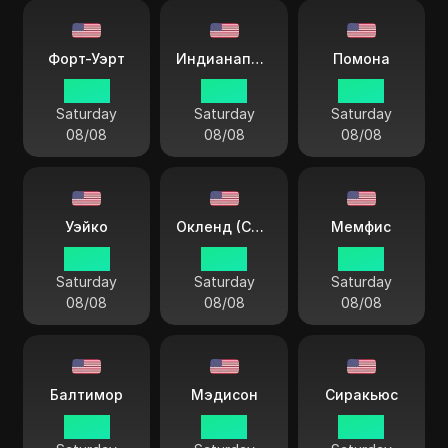
Форт-Уэрт
Индианаполис
Помона
08:45
09:45
06:45
Saturday
Saturday
Saturday
08/08
08/08
08/08
Уэйко
Окленд (США)
Мемфис
08:45
06:45
08:45
Saturday
Saturday
Saturday
08/08
08/08
08/08
Балтимор
Мэдисон
Сиракьюс
09:45
08:45
09:45