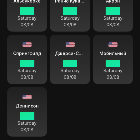
Альбукерке
Ранчо Кукамунга
Акрон
07:45
06:45
09:45
Saturday
Saturday
Saturday
08/08
08/08
08/08
Спрингфилд
Джерси-Сити
Мобильный
09:45
09:45
08:45
Saturday
Saturday
Saturday
08/08
08/08
08/08
Деннисон
08:45
Saturday
08/08