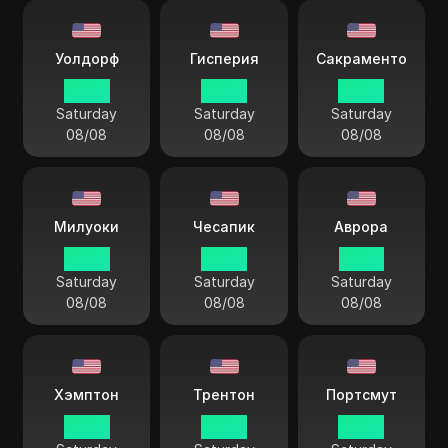
Уолдорф
Гисперия
Сакраменто
08:45
06:45
06:45
Saturday
Saturday
Saturday
08/08
08/08
08/08
Милуоки
Чесапик
Аврора
08:45
09:45
07:45
Saturday
Saturday
Saturday
08/08
08/08
08/08
Хэмптон
Трентон
Портсмут
09:45
09:45
09:45