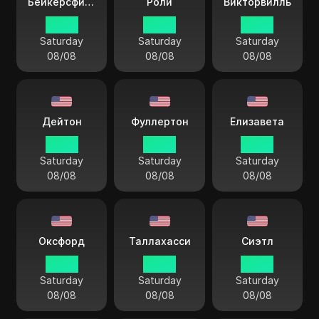
Бейкерсфилд
Роли
Викторвилль
06:45
09:45
06:45
Saturday
Saturday
Saturday
08/08
08/08
08/08
Дейтон
Фуллертон
Елизавета
09:45
06:45
09:45
Saturday
Saturday
Saturday
08/08
08/08
08/08
Оксфорд
Таллахасси
Сиэтл
08:45
09:45
06:45
Saturday
Saturday
Saturday
08/08
08/08
08/08