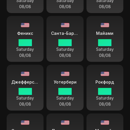
Saturday
Saturday
Saturday
08/08
08/08
08/08
Феникс
Санта-Барбара
Майами
06:45
06:45
09:45
Saturday
Saturday
Saturday
08/08
08/08
08/08
Джефферсон-Сити
Уотербери
Рокфорд
08:45
09:45
08:45
Saturday
Saturday
Saturday
08/08
08/08
08/08