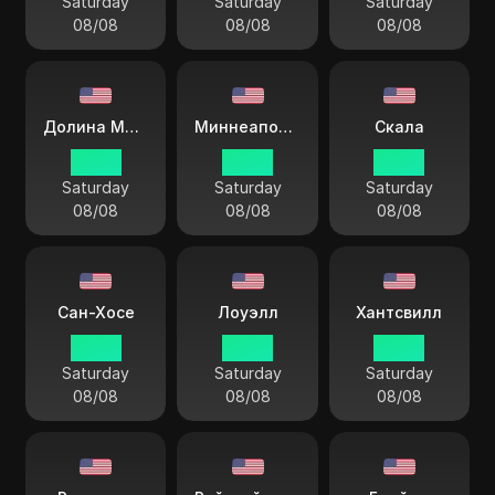
Saturday
Saturday
Saturday
08/08
08/08
08/08
Долина Морено
Миннеаполис
Скала
06:45
08:45
08:45
Saturday
Saturday
Saturday
08/08
08/08
08/08
Сан-Хосе
Лоуэлл
Хантсвилл
06:45
09:45
08:45
Saturday
Saturday
Saturday
08/08
08/08
08/08