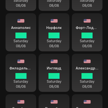
Saturday
Saturday
Saturday
08/08
08/08
08/08
Аннаполис
Норфолк
Форт-Лодердейл
09:45
09:45
09:45
Saturday
Saturday
Saturday
08/08
08/08
08/08
Филадельфия
Инглвуд
Александрия
09:45
06:45
09:45
Saturday
Saturday
Saturday
08/08
08/08
08/08