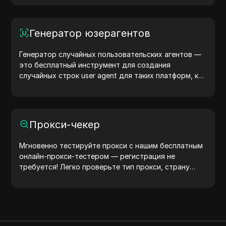
браузер передает сайтам, и предпринять шаги для
повышения конфиденциальности и безопасности.
Генератор юзерагентов
Генератор случайных пользовательских агентов —
это бесплатный инструмент для создания
случайных строк user agent для таких платформ, как
Windows, macOS, Android, iOS и Linux. Эти строки
передают информацию об устройстве и браузере
на серверы, помогая тестировать сайты, проверять
совместимость и оптимизировать разработку.
Прокси-чекер
Упростите свои рабочие процессы — начните
генерировать user agents уже сегодня!
Мгновенно тестируйте прокси с нашим бесплатным
онлайн-прокси-тестером — регистрация не
требуется! Легко проверьте тип прокси, страну
прокси, местоположение прокси, часовой пояс
прокси и многое другое.