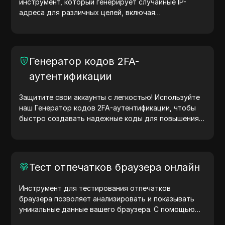
инструмент, который генерирует случайные IP-
адреса для различных целей, включая
тестирование сайтов, анализ безопасности и
разработку. С функциями определения
местоположения IP-адреса и генерации случайных
IP-адресов он позволяет быстро генерировать IP-
Генератор кодов 2FA-
адреса для тестирования геолокации, проверки
аутентификации
конфиденциальности и других нужд. Упростите
рабочие процессы и улучшите процесс разработки
— генерируйте IP-адреса прямо сейчас!
Защитите свои аккаунты с легкостью! Используйте
наш Генератор кодов 2FA-аутентификации, чтобы
быстро создавать надежные коды для повышения
безопасности ваших учетных записей. Попробуйте
сейчас и защитите свою цифровую жизнь!
Тест отпечатков браузера онлайн
Инструмент для тестирования отпечатков
браузера позволяет анализировать и показывать
уникальные данные вашего браузера. С помощью
теста вы можете узнать, какую информацию