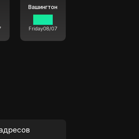
Вашингтон
н
04 05
7
Friday
08/07
 адресов