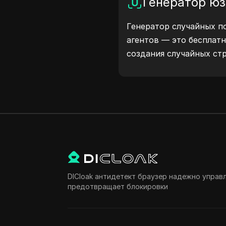
Генератор юз
Генератор случайных п
агентов — это бесплат
создания случайных стр
платформ, как Windows, 
Linux. Эти строки пер
устройстве и браузере 
тестировать сайты, пр
и оптимизировать разр
рабочие процессы — на
user agents уже сегодня
DICloak антидетект браузер надежно управ
предотвращает блокировки