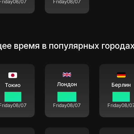
Friday
08/07
Friday
08/07
ее время в популярных города
Лондон
Берлин
Токио
17 05
09 05
10 05
Friday
08/07
Friday
08/07
Friday
08/0