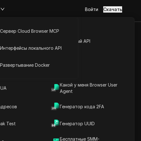
м
Войти
Скачать
Сервер Cloud Browser MCP
туп к аккаунту
Открытый API
Интерфейсы локального API
йс расширений
ах Эфиопия
Развертывание Docker
Какой у меня Browser User
к
 UA
Agent
адресов
Генератор кода 2FA
ak Test
Генератор UUID
Гондэр
Бесплатные SMM-