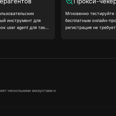
ерагентов
Прокси-чеке
конфиденциальности и 
ользовательских
Мгновенно тестируйте 
ный инструмент для
бесплатным онлайн-пр
ок user agent для таких
регистрация не требует
macOS, Android, iOS и
тип прокси, страну пр
едают информацию об
прокси, часовой пояс п
на серверы, помогая
оверять совместимость
аботку. Упростите свои
чните генерировать
!
ляет несколькими аккаунтами и