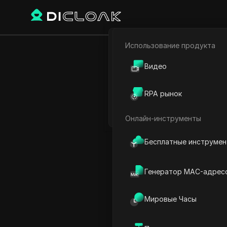
Использование продукта
Электронная коммерци
Главная
Мировое время
Видео
Партнёрский маркетинг
RPA рынок
Время в Э
Веб-паук
Онлайн-инструменты
Бесплатные инструме
Генератор MAC-адрес
Мировые Часы
Аваса