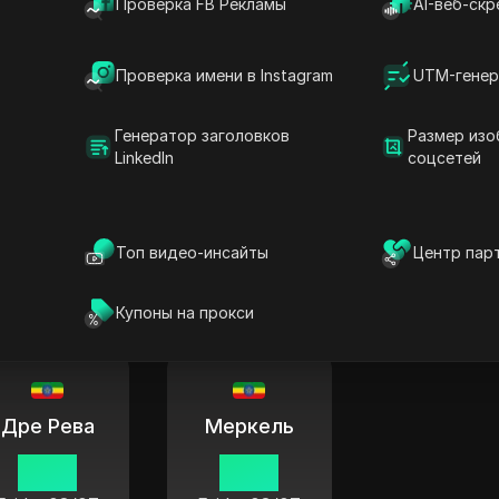
11 05
11 05
11 05
Проверка FB Рекламы
AI-веб-скр
Friday
08/07
Friday
08/07
Friday
08/0
Проверка имени в Instagram
UTM-генер
Генератор заголовков
Размер изо
LinkedIn
соцсетей
Десаи
Дебре Бирхан
Аддис-А
11 05
11 05
11 05
Топ видео-инсайты
Центр пар
Friday
08/07
Friday
08/07
Friday
08/0
Купоны на прокси
Дре Рева
Меркель
11 05
11 05