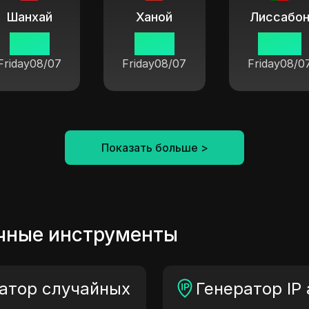
Шанхай
Ханой
Лиссабо
16 05
15 05
09 05
Friday
08/07
Friday
08/07
Friday
08/0
Показать больше
>
чные инструменты
атор случайных
Генератор IP