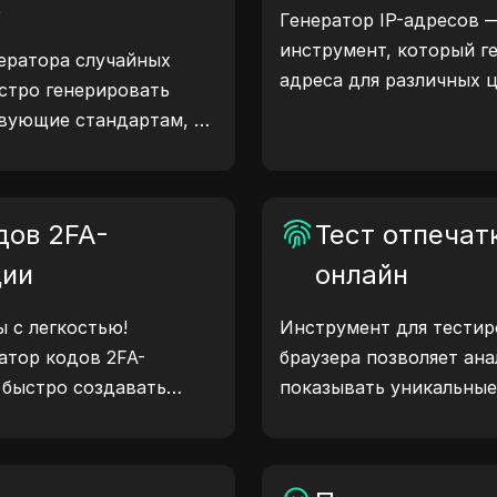
в
Генератор IP-адресов 
инструмент, который ге
ератора случайных
адреса для различных 
стро генерировать
тестирование сайтов, а
вующие стандартам, и
разработку. С функция
 тестирования,
местоположения IP-адр
тв и других сценариев.
случайных IP-адресов 
дов 2FA-
генерировать IP-адреса
Тест отпечат
геолокации, проверки 
ции
онлайн
других нужд. Упростит
улучшите процесс разр
 с легкостью!
Инструмент для тестир
IP-адреса прямо сейчас
атор кодов 2FA-
браузера позволяет ан
 быстро создавать
показывать уникальные
вышения безопасности
браузера. С помощью т
. Попробуйте сейчас и
какую информацию брау
ую жизнь!
и предпринять шаги дл