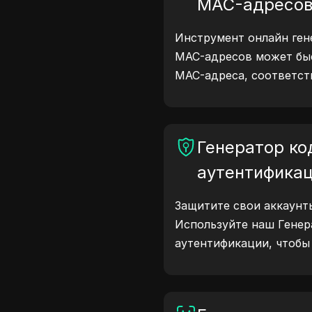
MAC-адресо
Инструмент онлайн ген
MAC-адресов может бы
MAC-адреса, соответст
подходит для сетевого
моделирования устройс
Генератор ко
аутентифика
Защитите свои аккаунты
Используйте наш Генер
аутентификации, чтобы
надежные коды для по
ваших учетных записей
защитите свою цифров