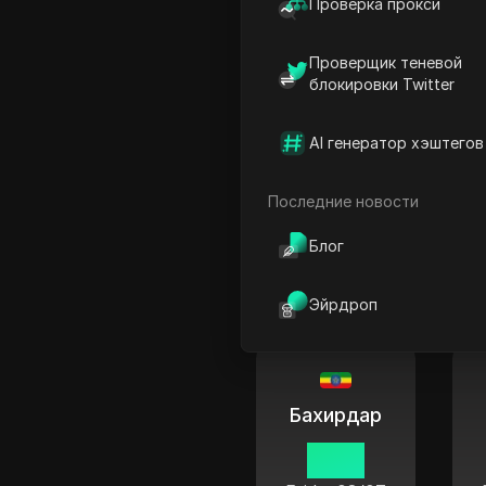
11 05
Проверка прокси
Friday
08/07
Проверщик теневой
блокировки Twitter
AI генератор хэштегов
Негмерт
Последние новости
11 05
Блог
Friday
08/07
Эйрдроп
Бахирдар
11 05