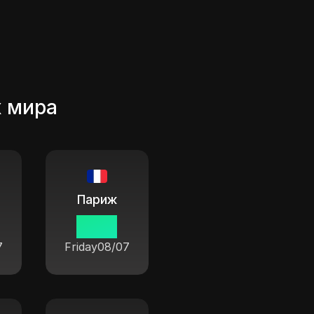
х мира
Париж
10 05
7
Friday
08/07