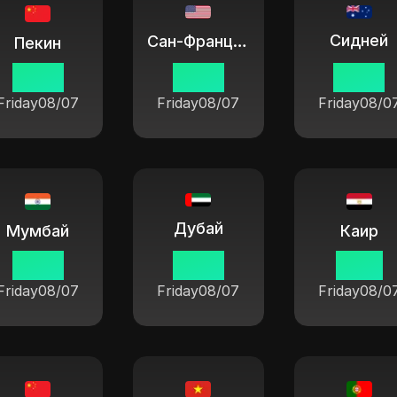
Сидней
Сан-Франциско
Пекин
16 05
01 05
19 05
Friday
08/07
Friday
08/07
Friday
08/0
Дубай
Мумбай
Каир
13 35
12 05
11 05
Friday
08/07
Friday
08/07
Friday
08/0