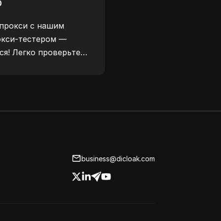
р
безопасности.
прокси с нашим
окси-тестером —
ся! Легко проверьте
окси, местоположение
рокси и многое другое.
business@dicloak.com