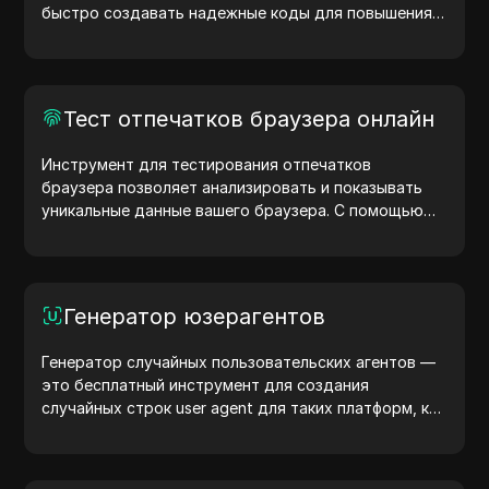
быстро создавать надежные коды для повышения
безопасности ваших учетных записей. Попробуйте
сейчас и защитите свою цифровую жизнь!
Тест отпечатков браузера онлайн
Инструмент для тестирования отпечатков
браузера позволяет анализировать и показывать
уникальные данные вашего браузера. С помощью
теста вы можете узнать, какую информацию
браузер передает сайтам, и предпринять шаги для
повышения конфиденциальности и безопасности.
Генератор юзерагентов
Генератор случайных пользовательских агентов —
это бесплатный инструмент для создания
случайных строк user agent для таких платформ, как
Windows, macOS, Android, iOS и Linux. Эти строки
передают информацию об устройстве и браузере
на серверы, помогая тестировать сайты, проверять