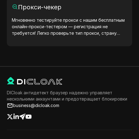
совместимость и оптимизировать разработку.
Прокси-чекер
Упростите свои рабочие процессы — начните
генерировать user agents уже сегодня!
Мгновенно тестируйте прокси с нашим бесплатным
онлайн-прокси-тестером — регистрация не
требуется! Легко проверьте тип прокси, страну
прокси, местоположение прокси, часовой пояс
прокси и многое другое.
DICloak антидетект браузер надежно управляет
несколькими аккаунтами и предотвращает блокировки
business@dicloak.com