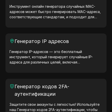
Инструмент онлайн генератора случайных MAC-
адресов может быстро генерировать MAC-адреса,
соответствующие стандартам, и подходит для
сетевого тестирования, моделирования устройств
и других сценариев.
Генератор IP адресов
Генератор IP-адресов — это бесплатный
инструмент, который генерирует случайные IP-
адреса для различных целей, включая
тестирование сайтов, анализ безопасности и
разработку. С функциями определения
местоположения IP-адреса и генерации случайных
IP-адресов он позволяет быстро генерировать IP-
Генератор кодов 2FA-
адреса для тестирования геолокации, проверки
аутентификации
конфиденциальности и других нужд. Упростите
рабочие процессы и улучшите процесс разработки
— генерируйте IP-адреса прямо сейчас!
Защитите свои аккаунты с легкостью! Используйте
наш Генератор кодов 2FA-аутентификации, чтобы