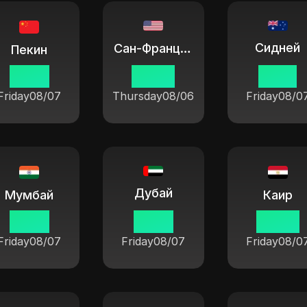
Сидней
Сан-Франциско
Пекин
14 30
23 30
17 30
Friday
08/07
Thursday
08/06
Friday
08/0
Дубай
Мумбай
Каир
12 00
10 30
09 30
Friday
08/07
Friday
08/07
Friday
08/0