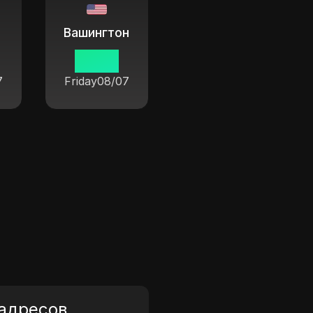
Вашингтон
н
02 30
7
Friday
08/07
 адресов