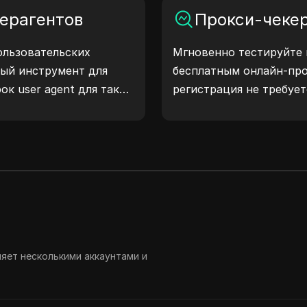
ую жизнь!
и предпринять шаги дл
ерагентов
Прокси-чеке
конфиденциальности и 
ользовательских
Мгновенно тестируйте 
ный инструмент для
бесплатным онлайн-пр
ок user agent для таких
регистрация не требует
macOS, Android, iOS и
тип прокси, страну пр
едают информацию об
прокси, часовой пояс п
на серверы, помогая
оверять совместимость
аботку. Упростите свои
чните генерировать
!
ляет несколькими аккаунтами и