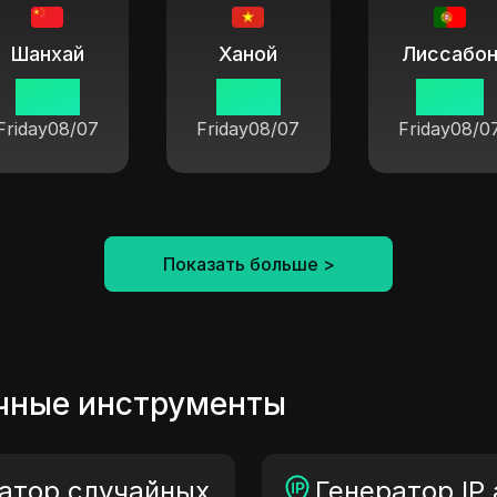
Шанхай
Ханой
Лиссабо
14 30
13 30
07 30
Friday
08/07
Friday
08/07
Friday
08/0
Показать больше
>
чные инструменты
атор случайных
Генератор IP