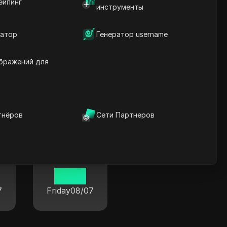
ейпинг
инструменты
7
атор
Генератор username
бражений для
х мира
тнёров
Сети Партнеров
Париж
08 30
7
Friday
08/07