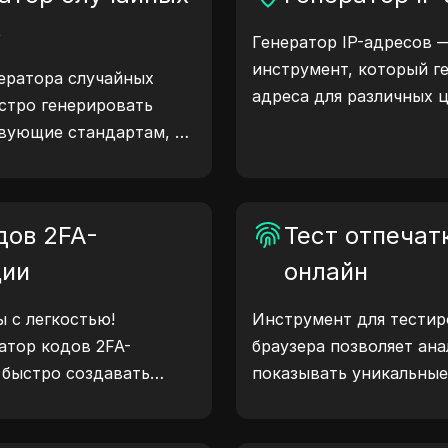
в
Генератор IP-адресов 
инструмент, который ге
ератора случайных
адреса для различных 
стро генерировать
тестирование сайтов, а
вующие стандартам, и
разработку. С функция
 тестирования,
местоположения IP-адр
тв и других сценариев.
случайных IP-адресов 
дов 2FA-
генерировать IP-адреса
Тест отпечат
геолокации, проверки 
ции
онлайн
других нужд. Упростит
улучшите процесс разр
 с легкостью!
Инструмент для тестир
IP-адреса прямо сейчас
атор кодов 2FA-
браузера позволяет ан
 быстро создавать
показывать уникальные
вышения безопасности
браузера. С помощью т
. Попробуйте сейчас и
какую информацию брау