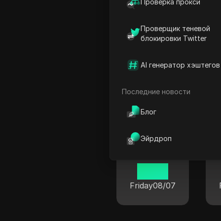
09 30
Проверка прокси
Friday
08/07
Проверщик теневой
блокировки Twitter
AI генератор хэштегов
Текущ
Последние новости
Блог
Эйрдроп
Нью-Йорк
02 30
Friday
08/07