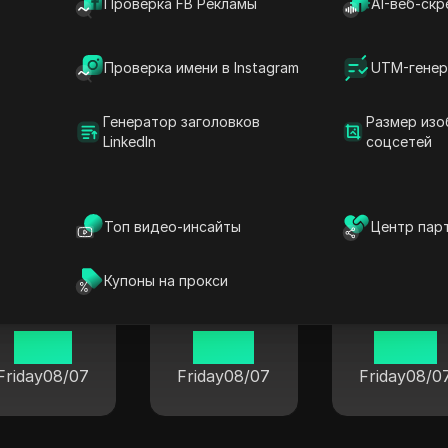
09 30
09 30
09 30
Проверка FB Рекламы
AI-веб-скр
Friday
08/07
Friday
08/07
Friday
08/0
Проверка имени в Instagram
UTM-генер
Генератор заголовков
Размер изо
LinkedIn
соцсетей
ее время в популярных города
Топ видео-инсайты
Центр пар
Купоны на прокси
Лондон
Берлин
Токио
15 30
07 30
08 30
Friday
08/07
Friday
08/07
Friday
08/0