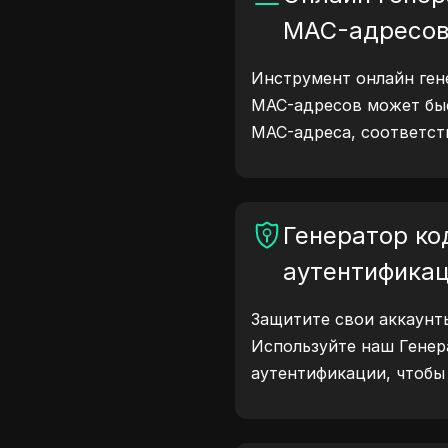
MAC-адресо
Инструмент онлайн ген
MAC-адресов может бы
MAC-адреса, соответст
подходит для сетевого
моделирования устройс
Генератор ко
аутентифика
Защитите свои аккаунты
Используйте наш Генер
аутентификации, чтобы
надежные коды для по
ваших учетных записей