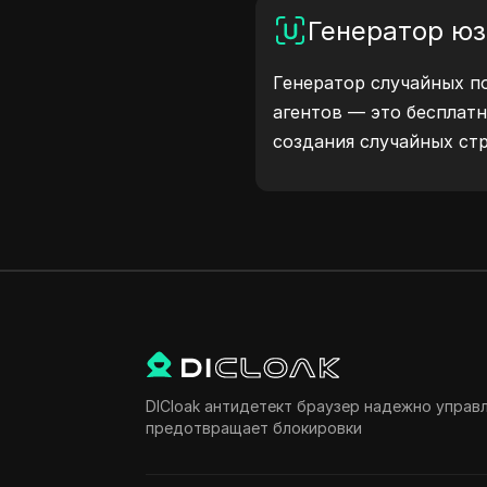
защитите свою цифров
Генератор юз
Генератор случайных п
агентов — это бесплат
создания случайных стр
платформ, как Windows, 
Linux. Эти строки пер
устройстве и браузере 
тестировать сайты, пр
и оптимизировать разр
рабочие процессы — на
user agents уже сегодня
DICloak антидетект браузер надежно управ
предотвращает блокировки