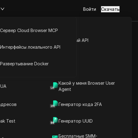
м
Войти
Скачать
Сервер Cloud Browser MCP
туп к аккаунту
Открытый API
Интерфейсы локального API
йс расширений
ах Молдова
Развертывание Docker
Какой у меня Browser User
к
 UA
Agent
адресов
Генератор кода 2FA
ak Test
Генератор UUID
Бесплатные SMM-