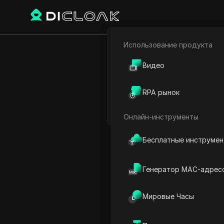
Использование продукта
Электронная коммерци
Главная
Мировое время
Видео
Партнёрский маркетинг
RPA рынок
Время в М
Веб-паук
Онлайн-инструменты
Бесплатные инструме
Генератор MAC-адрес
Мировые Часы
Кишинев