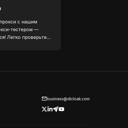
я повышения
р
безопасности.
прокси с нашим
окси-тестером —
ся! Легко проверьте
окси, местоположение
рокси и многое другое.
business@dicloak.com