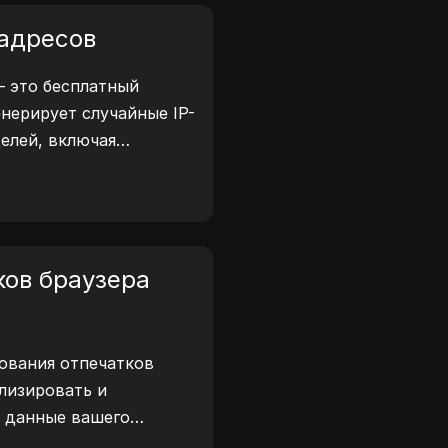
 адресов
— это бесплатный
нерирует случайные IP-
целей, включая
нализ безопасности и
ми определения
еса и генерации
он позволяет быстро
 для тестирования
ков браузера
конфиденциальности и
е рабочие процессы и
аботки — генерируйте
ования отпечатков
!
ализировать и
 данные вашего
еста вы можете узнать,