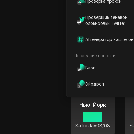
Нумеа
Проверка прокси
00 38
Проверщик теневой
Sunday
08/09
блокировки Twitter
AI генератор хэштегов
Последние новости
Текущ
Блог
Эйрдроп
Нью-Йорк
09:38
Saturday
08/08
S