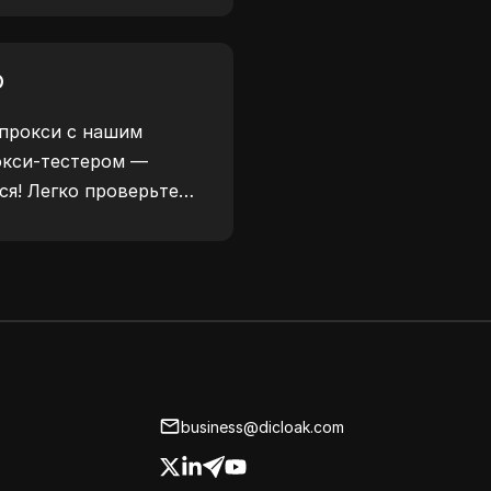
зер передает сайтам,
я повышения
р
безопасности.
прокси с нашим
окси-тестером —
ся! Легко проверьте
окси, местоположение
рокси и многое другое.
business@dicloak.com