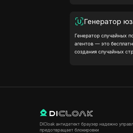
ваших учетных записей
защитите свою цифров
Генератор юз
Генератор случайных п
агентов — это бесплат
создания случайных стр
платформ, как Windows, 
Linux. Эти строки пер
устройстве и браузере 
тестировать сайты, пр
и оптимизировать разр
рабочие процессы — на
user agents уже сегодня
DICloak антидетект браузер надежно управ
предотвращает блокировки