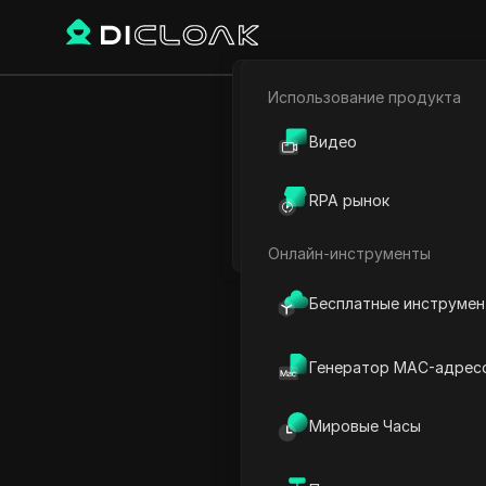
Использование продукта
Электронная коммерци
Главная
Мировое время
Видео
Партнёрский маркетинг
RPA рынок
Время в Нова
Веб-паук
Онлайн-инструменты
Бесплатные инструме
Генератор MAC-адрес
Мировые Часы