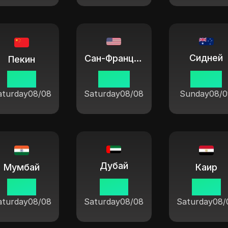
Сидней
Сан-Франциско
Пекин
21:38
06:38
00:38
aturday
08/08
Saturday
08/08
Sunday
08/0
Дубай
Мумбай
Каир
19:08
17:38
16:38
aturday
08/08
Saturday
08/08
Saturday
08/