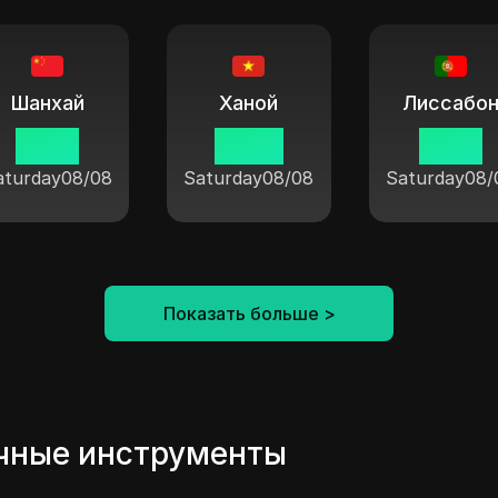
Шанхай
Ханой
Лиссабо
21:38
20:38
14:38
aturday
08/08
Saturday
08/08
Saturday
08/
Показать больше
>
чные инструменты