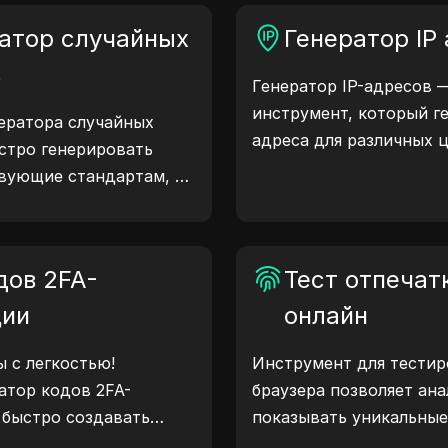
атор случайных
Генератор IP
в
Генератор IP-адресов 
инструмент, который ге
ератора случайных
адреса для различных 
стро генерировать
тестирование сайтов, а
вующие стандартам, и
разработку. С функция
 тестирования,
местоположения IP-адр
тв и других сценариев.
случайных IP-адресов 
дов 2FA-
генерировать IP-адреса
Тест отпечат
геолокации, проверки 
ции
онлайн
других нужд. Упростит
улучшите процесс разр
 с легкостью!
Инструмент для тестир
IP-адреса прямо сейчас
атор кодов 2FA-
браузера позволяет ан
 быстро создавать
показывать уникальные
вышения безопасности
браузера. С помощью т