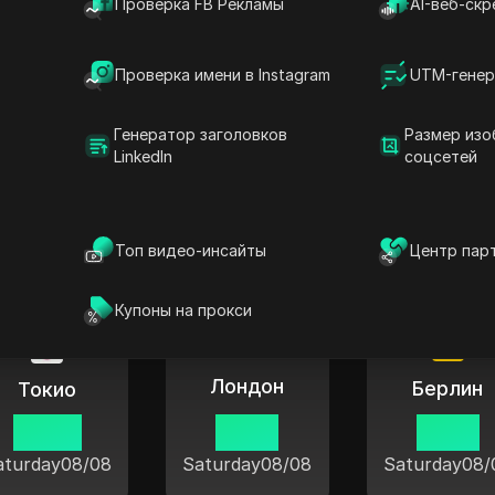
Проверка FB Рекламы
AI-веб-скр
Проверка имени в Instagram
UTM-генер
Генератор заголовков
Размер изо
LinkedIn
соцсетей
ее время в популярных города
Топ видео-инсайты
Центр пар
Купоны на прокси
Лондон
Берлин
Токио
22:38
14:38
15:38
aturday
08/08
Saturday
08/08
Saturday
08/