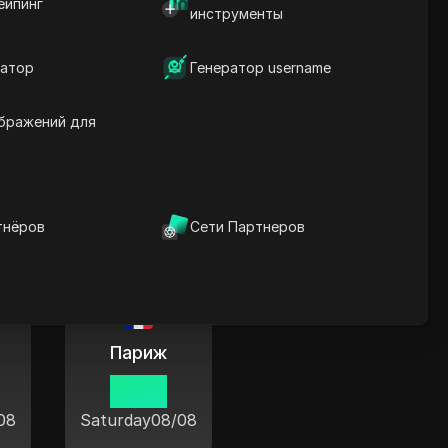
ейпинг
инструменты
атор
Генератор username
бражений для
х мира
тнёров
Сети Партнеров
Париж
15:38
08
Saturday
08/08