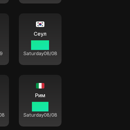
Сеул
22:38
9
Saturday
08/08
Рим
15:38
08
Saturday
08/08