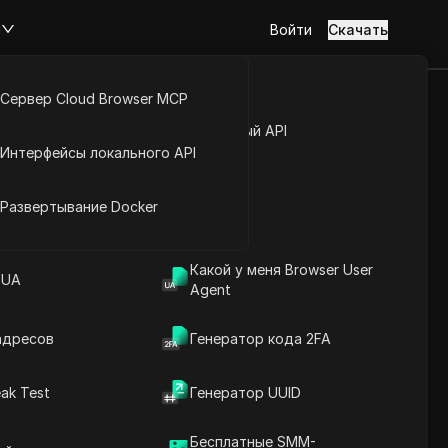
м
Войти
Скачать
Сервер Cloud Browser MCP
туп к аккаунту
Открытый API
Интерфейсы локального API
йс расширений
городах Новая
Развертывание Docker
Какой у меня Browser User
 UA
Agent
к
адресов
Генератор кода 2FA
ak Test
Генератор UUID
Бесплатные SMM-