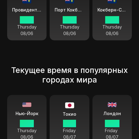
Провидентон Сирс
Порт Кокберн
Кокберн-Сити
22:08
22:08
22:08
Thursday
Thursday
Thursday
08/06
08/06
08/06
Текущее время в популярных
городах мира
Лондон
Нью-Йорк
Токио
23:08
12:08
04:08
Thursday
Friday
Friday
08/06
08/07
08/07