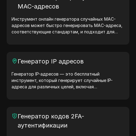
MAC-адресов
Инструмент онлайн генератора случайных MAC-
адресов может быстро генерировать MAC-адреса,
соответствующие стандартам, и подходит для
сетевого тестирования, моделирования устройств
и других сценариев.
Генератор IP адресов
Генератор IP-адресов — это бесплатный
инструмент, который генерирует случайные IP-
адреса для различных целей, включая
тестирование сайтов, анализ безопасности и
разработку. С функциями определения
местоположения IP-адреса и генерации случайных
IP-адресов он позволяет быстро генерировать IP-
Генератор кодов 2FA-
адреса для тестирования геолокации, проверки
аутентификации
конфиденциальности и других нужд. Упростите
рабочие процессы и улучшите процесс разработки