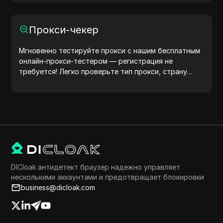
передают информацию об устройстве и браузере
на серверы, помогая тестировать сайты, проверять
совместимость и оптимизировать разработку.
Прокси-чекер
Упростите свои рабочие процессы — начните
генерировать user agents уже сегодня!
Мгновенно тестируйте прокси с нашим бесплатным
онлайн-прокси-тестером — регистрация не
требуется! Легко проверьте тип прокси, страну
прокси, местоположение прокси, часовой пояс
прокси и многое другое.
DICloak антидетект браузер надежно управляет
несколькими аккаунтами и предотвращает блокировки
business@dicloak.com