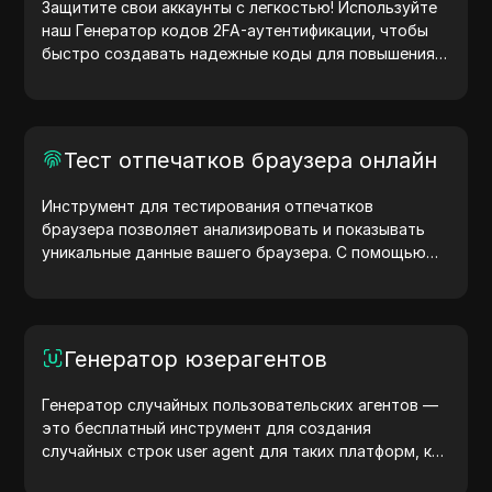
— генерируйте IP-адреса прямо сейчас!
Защитите свои аккаунты с легкостью! Используйте
наш Генератор кодов 2FA-аутентификации, чтобы
быстро создавать надежные коды для повышения
безопасности ваших учетных записей. Попробуйте
сейчас и защитите свою цифровую жизнь!
Тест отпечатков браузера онлайн
Инструмент для тестирования отпечатков
браузера позволяет анализировать и показывать
уникальные данные вашего браузера. С помощью
теста вы можете узнать, какую информацию
браузер передает сайтам, и предпринять шаги для
повышения конфиденциальности и безопасности.
Генератор юзерагентов
Генератор случайных пользовательских агентов —
это бесплатный инструмент для создания
случайных строк user agent для таких платформ, как
Windows, macOS, Android, iOS и Linux. Эти строки