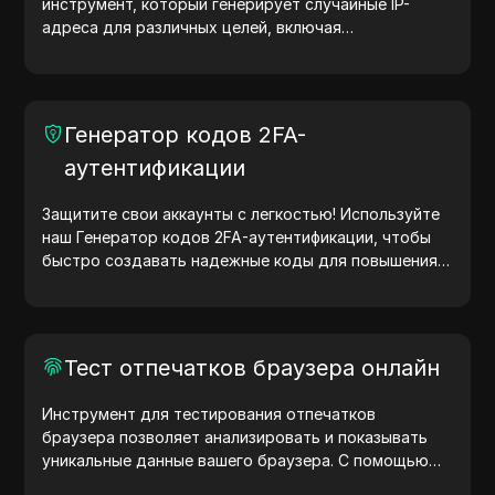
инструмент, который генерирует случайные IP-
адреса для различных целей, включая
тестирование сайтов, анализ безопасности и
разработку. С функциями определения
местоположения IP-адреса и генерации случайных
IP-адресов он позволяет быстро генерировать IP-
Генератор кодов 2FA-
адреса для тестирования геолокации, проверки
аутентификации
конфиденциальности и других нужд. Упростите
рабочие процессы и улучшите процесс разработки
— генерируйте IP-адреса прямо сейчас!
Защитите свои аккаунты с легкостью! Используйте
наш Генератор кодов 2FA-аутентификации, чтобы
быстро создавать надежные коды для повышения
безопасности ваших учетных записей. Попробуйте
сейчас и защитите свою цифровую жизнь!
Тест отпечатков браузера онлайн
Инструмент для тестирования отпечатков
браузера позволяет анализировать и показывать
уникальные данные вашего браузера. С помощью
теста вы можете узнать, какую информацию