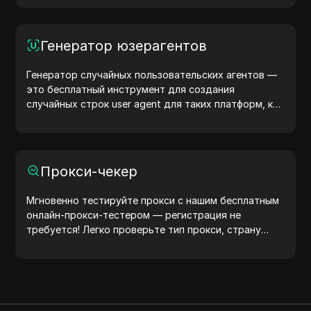
браузер передает сайтам, и предпринять шаги для
повышения конфиденциальности и безопасности.
Генератор юзерагентов
Генератор случайных пользовательских агентов —
это бесплатный инструмент для создания
случайных строк user agent для таких платформ, как
Windows, macOS, Android, iOS и Linux. Эти строки
передают информацию об устройстве и браузере
на серверы, помогая тестировать сайты, проверять
совместимость и оптимизировать разработку.
Прокси-чекер
Упростите свои рабочие процессы — начните
генерировать user agents уже сегодня!
Мгновенно тестируйте прокси с нашим бесплатным
онлайн-прокси-тестером — регистрация не
требуется! Легко проверьте тип прокси, страну
прокси, местоположение прокси, часовой пояс
прокси и многое другое.