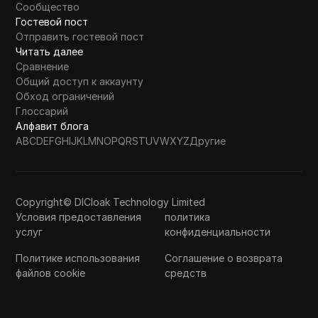
Сообщество
Гостевой пост
Отправить гостевой пост
Читать далее
Сравнение
Общий доступ к аккаунту
Обход ограничений
Глоссарий
Алфавит блога
A
B
C
D
E
F
G
H
I
J
K
L
M
N
O
P
Q
R
S
T
U
V
W
X
Y
Z
Другие
Copyright© DICloak Technology Limited
Условия предоставления
политика
услуг
конфиденциальности
Политике использования
Соглашение о возврата
файлов cookie
средств