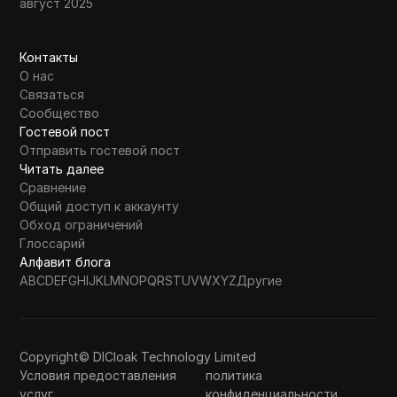
август 2025
Контакты
О нас
Связаться
Сообщество
Гостевой пост
Отправить гостевой пост
Читать далее
Сравнение
Общий доступ к аккаунту
Обход ограничений
Глоссарий
Алфавит блога
A
B
C
D
E
F
G
H
I
J
K
L
M
N
O
P
Q
R
S
T
U
V
W
X
Y
Z
Другие
Copyright© DICloak Technology Limited
Условия предоставления
политика
услуг
конфиденциальности