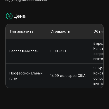
Цена
Тип аккаунта
Стоимость
Объясни
5 кредит
Конструк
Бесплатный план
0,00 USD
сопрово
викторин
50 креди
Профессиональный
Конструк
14.99 долларов США
план
сопрово
викторин