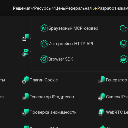
Решения
Ресурсы
Цены
Реферальная
Разработчика
я
Маркетинг в социальных сетях
Браузерный MCP-сервер
Центр поддержки
Общий дос
Онлайн-реклама
Интерфейсы HTTP API
каунтами ApplyKit
Рынок RPA (MCP)
Маркетпле
Общий доступ к аккаунту
Browser SDK
ками ApplyKit на месяц
нты
Плагин Cookie
Генератор
ов
Генератор IP-адресов
Список IP-
и ежемесячными ($12.00) и годовыми ($95.00)
 доступным на разных устройствах, позволяя
Проверка анонимности
WebRTC Le
ои профили в LinkedIn и заявки на работу без
ной работы без риска раскрытия ваших