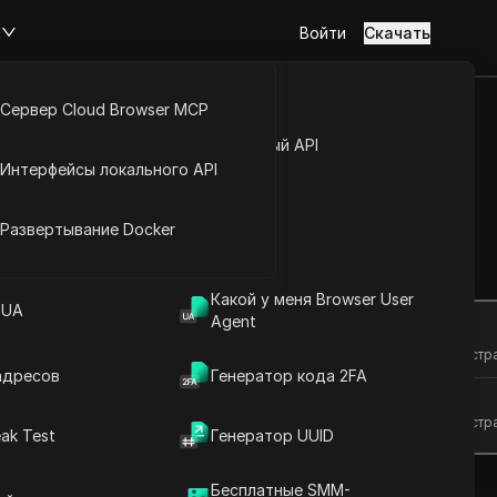
м
Войти
Скачать
Сервер Cloud Browser MCP
туп к аккаунту
Открытый API
Интерфейсы локального API
 с лёгкостью
йс расширений
Развертывание Docker
Задать вопросы
Какой у меня Browser User
 UA
Agent
Открыть в ChatGPT
Задайте вопросы об этой стр
адресов
Генератор кода 2FA
Открыть в Claude
Задайте вопросы об этой стр
ak Test
Генератор UUID
Бесплатные SMM-