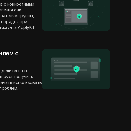
в с конкретными
еления они
вателям группы,
 порядок при
ккаунта ApplyKit.
илем с
оделитесь его
н смог получить
 начать использовать
 проблем.
t