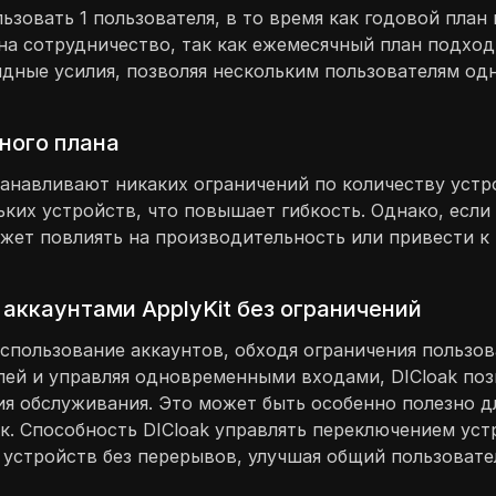
зовать 1 пользователя, в то время как годовой план 
на сотрудничество, так как ежемесячный план подход
дные усилия, позволяя нескольким пользователям од
ного плана
анавливают никаких ограничений по количеству устро
ьких устройств, что повышает гибкость. Однако, есл
ожет повлиять на производительность или привести к
аккаунтами ApplyKit без ограничений
спользование аккаунтов, обходя ограничения пользов
елей и управляя одновременными входами, DICloak по
вия обслуживания. Это может быть особенно полезно 
к. Способность DICloak управлять переключением уст
х устройств без перерывов, улучшая общий пользоват