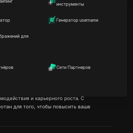
ейпинг
инструменты
атор
Генератор username
бражений для
тнёров
Сети Партнеров
 упрощении подачи заявок на работу. Она
S, генерирует сопроводительные письма и
модействия и карьерного роста. С
ботан для того, чтобы повысить ваше