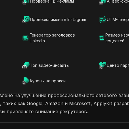
Проверка FB Рекламы
AI-веб-скр
ся своим аккаунтом ApplyKit сегодня и
Проверка имени в Instagram
UTM-генер
систенты по написанию с использованием ИИ
Генератор заголовков
Размер изо
LinkedIn
соцсетей
Топ видео-инсайты
Центр пар
орая сосредоточена на улучшении профилей LinkedIn и
Купоны на прокси
и, создает резюме, соответствующие требованиям AT
авлено на улучшение профессионального сетевого взаи
аких как Google, Amazon и Microsoft, ApplyKit разра
 вы привлечете внимание рекрутеров.