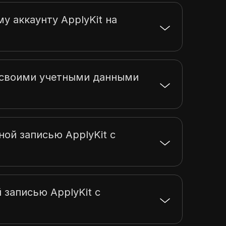
у аккаунту ApplyKit на
ь своими учетными данными
ной записью ApplyKit с
 записью ApplyKit с