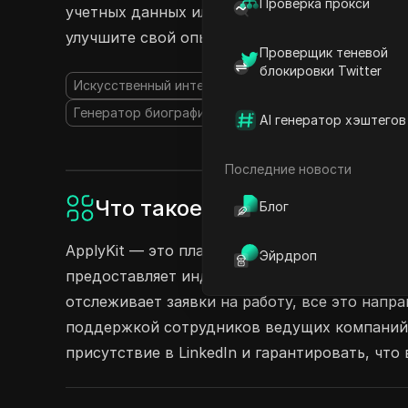
Проверка прокси
учетных данных или паролей. Начните делить
улучшите свой опыт поиска работы!
Проверщик теневой
блокировки Twitter
Искусственный интеллект в социальных сетях
Ас
Генератор биографий ИИ
AI генератор хэштегов
Последние новости
Что такое ApplyKit?
Блог
ApplyKit — это платформа на основе ИИ, кот
Эйрдроп
предоставляет индивидуальные рекомендаци
отслеживает заявки на работу, все это напр
поддержкой сотрудников ведущих компаний, т
присутствие в LinkedIn и гарантировать, что