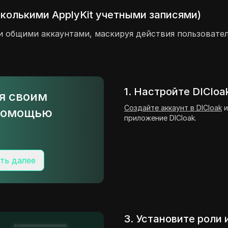
сколькими ApplyKit учетными записями)
и общими аккаунтами, маскируя действия пользовате
1. Настройте DICloa
ся своим
Создайте аккаунт в DICloak
и
 помощью
приложение DICloak.
ть далее
3. Установите роли