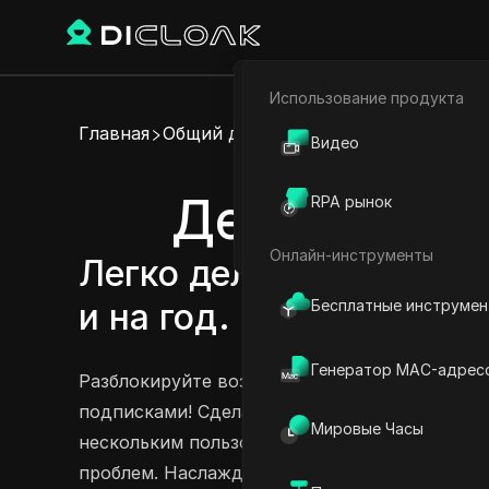
Использование продукта
Электронная коммерци
Главная
Общий доступ к аккаунту
Видео
Партнёрский маркетинг
Делитесь ак
RPA рынок
Веб-паук
Онлайн-инструменты
Легко делитесь подпис
Бесплатные инструме
и на год.
Попробовать сейчас
Генератор MAC-адрес
Разблокируйте возможности ApplyKit с нашим
подписками! Сделайте свой аккаунт ApplyKit
Мировые Часы
нескольким пользователям оптимизировать св
проблем. Наслаждайтесь удобством совмест