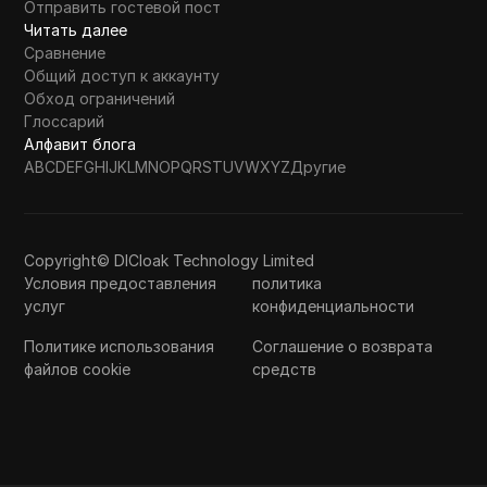
Отправить гостевой пост
Читать далее
Сравнение
Общий доступ к аккаунту
Обход ограничений
Глоссарий
Алфавит блога
A
B
C
D
E
F
G
H
I
J
K
L
M
N
O
P
Q
R
S
T
U
V
W
X
Y
Z
Другие
Copyright© DICloak Technology Limited
Условия предоставления
политика
услуг
конфиденциальности
Политике использования
Соглашение о возврата
файлов cookie
средств