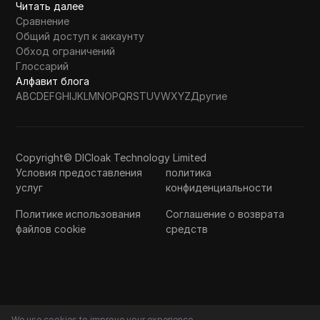
Читать далее
Сравнение
Общий доступ к аккаунту
Обход ограничений
Глоссарий
Алфавит блога
A
B
C
D
E
F
G
H
I
J
K
L
M
N
O
P
Q
R
S
T
U
V
W
X
Y
Z
Другие
Copyright© DICloak Technology Limited
Условия предоставления
политика
услуг
конфиденциальности
Политике использования
Соглашение о возврата
файлов cookie
средств
We use cookies to improve your experience.