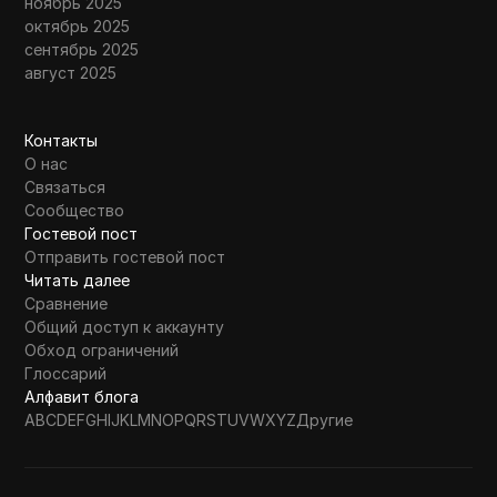
ноябрь 2025
октябрь 2025
сентябрь 2025
август 2025
Контакты
О нас
Связаться
Сообщество
Гостевой пост
Отправить гостевой пост
Читать далее
Сравнение
Общий доступ к аккаунту
Обход ограничений
Глоссарий
Алфавит блога
A
B
C
D
E
F
G
H
I
J
K
L
M
N
O
P
Q
R
S
T
U
V
W
X
Y
Z
Другие