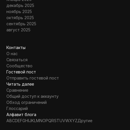
декабрь 2025
ноябрь 2025
октябрь 2025
сентябрь 2025
август 2025
Контакты
О нас
Связаться
Сообщество
Гостевой пост
Отправить гостевой пост
Читать далее
Сравнение
Общий доступ к аккаунту
Обход ограничений
Глоссарий
Алфавит блога
A
B
C
D
E
F
G
H
I
J
K
L
M
N
O
P
Q
R
S
T
U
V
W
X
Y
Z
Другие