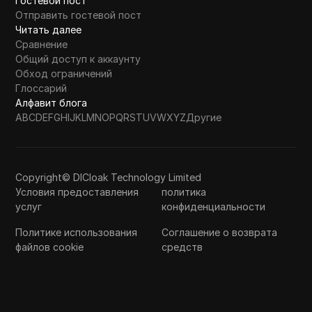
Гостевой пост
Отправить гостевой пост
Читать далее
Сравнение
Общий доступ к аккаунту
Обход ограничений
Глоссарий
Алфавит блога
A
B
C
D
E
F
G
H
I
J
K
L
M
N
O
P
Q
R
S
T
U
V
W
X
Y
Z
Другие
Copyright© DICloak Technology Limited
Условия предоставления
политика
услуг
конфиденциальности
Политике использования
Соглашение о возврата
файлов cookie
средств