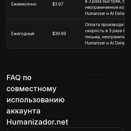
в 3 раза быстрее, бол
Ежемесячно
$3.97
неограниченное колич
Humanizer и AI Detecto
Оплата производится 
скорость в 3 раза быс
Ежегодный
$39.99
письма, неограниченн
Humanizer и AI Detecto
FAQ по
совместному
использованию
аккаунта
Humanizador.net