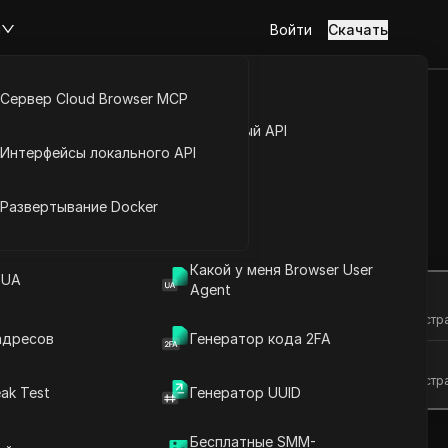
м
Войти
Скачать
Сервер Cloud Browser MCP
туп к аккаунту
Открытый API
Интерфейсы локального API
 с лёгкостью
йс расширений
Развертывание Docker
Задать вопросы
Какой у меня Browser User
 UA
Agent
Открыть в ChatGPT
Задайте вопросы об этой стр
адресов
Генератор кода 2FA
Открыть в Claude
Задайте вопросы об этой стр
ak Test
Генератор UUID
Бесплатные SMM-