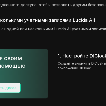
даленного доступа, чтобы позволить другим безопасн
колькими учетными записями Lucida AI)
ься одной или несколькими Lucida AI учетными запися
1. Настройте DICloa
ся своим
Создайте аккаунт в DICloak
и
с помощью
приложение DICloak.
ть далее