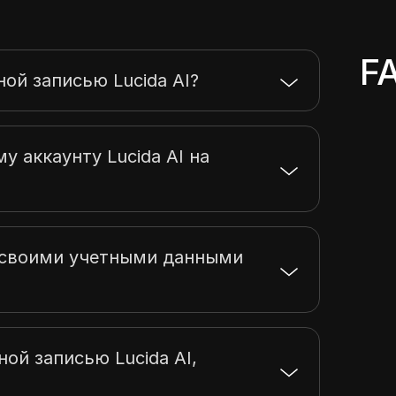
F
ной записью Lucida AI?
у аккаунту Lucida AI на
ь своими учетными данными
ой записью Lucida AI,