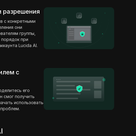
 и разрешения
в с конкретными
еления они
вателям группы,
 порядок при
каунта Lucida AI.
илем с
оделитесь его
н смог получить
 начать использовать
 проблем.
I