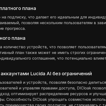
платного плана
 на подписку, что делает его идеальным для индиви
аиваемый, позволяя нескольким пользователям в зави
ие прогресса.
ного плана
на количество устройств, что позволяет пользовател
тивный план также может не иметь строгих ограничен
дивидуального соглашения, что потенциально влияет
аккаунтами Lucida AI без ограничений
ьзователей и устройств, позволяя безопасно делитьс
ователей и управляя правами доступа, DICloak позво
подход оптимизирует распределение ресурсов и улучш
ы. Способность DICloak упрощать совместное использ
ть преимущества своих подписок, не сталкиваясь с 