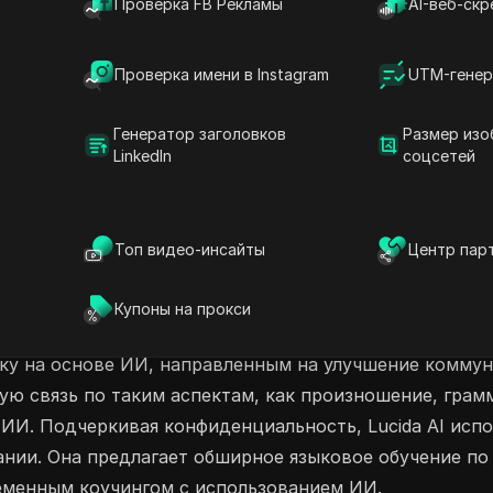
Проверка FB Рекламы
AI-веб-скр
ыков командной коммуникации, Lucida AI
спытайте неограниченные сессии AI Speaking
ногое другое, при этом сохраняя вашу
Проверка имени в Instagram
UTM-генер
я своими аккаунтами Lucida AI уже сегодня!
Генератор заголовков
Размер изо
LinkedIn
соцсетей
ов с помощью ИИ
Распознавание речи ИИ
Голосовые помощники ИИ
Топ видео-инсайты
Центр пар
Купоны на прокси
языку на основе ИИ, направленным на улучшение комм
ю связь по таким аспектам, как произношение, грамм
 ИИ. Подчеркивая конфиденциальность, Lucida AI исп
ании. Она предлагает обширное языковое обучение по
еменным коучингом с использованием ИИ.