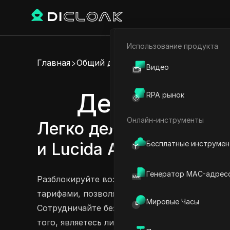
Использование продукта
Электронная коммерци
Главная
Общий доступ к аккаунту
Видео
Партнёрский маркетинг
Делитесь ак
RPA рынок
Веб-паук
Онлайн-инструменты
Легко делитесь аккаунт
Бесплатные инструме
и Lucida AI Corporate
По
Генератор MAC-адрес
Разблокируйте возможности Lucida AI с наш
тарифами, позволяя вашим аккаунтам быть д
Мировые Часы
Сотрудничайте без забот о раскрытии ваших
того, являетесь ли вы учащимся, стремящимс