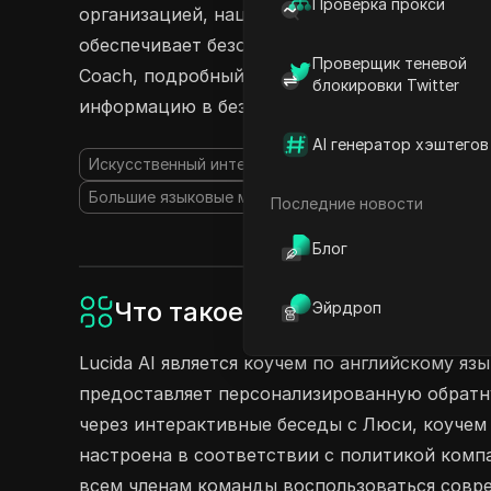
Проверка прокси
организацией, нацеленной на улучшение нав
обеспечивает безопасный доступ для всех. И
Проверщик теневой
Coach, подробный мониторинг прогресса и м
блокировки Twitter
информацию в безопасности. Начните делитьс
AI генератор хэштегов
Искусственный интеллект коучинг
Изучение язык
Большие языковые модели (LLMs)
AI Ассистент
Последние новости
Блог
Что такое Lucida AI?
Эйрдроп
Lucida AI является коучем по английскому 
предоставляет персонализированную обратну
через интерактивные беседы с Люси, коучем
настроена в соответствии с политикой комп
всем членам команды воспользоваться совр