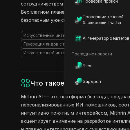
Проверка прокси
сотрудничеством с до 20 агентами на Большом
Бесплатном плане. Сделайте свой опыт исполь
Проверщик теневой
безопасным уже сегодня!
блокировки Twitter
Искусственный интеллект
AI Чат-бот
Безкодово
AI генератор хэштегов
Генерация лидов с помощью ИИ
Искусственный и
Искусственный интеллект для планирования
Последние новости
Блог
Что такое Mithrin AI?
Эйрдроп
Mithrin AI — это платформа без кода, предн
персонализированных ИИ-помощников, соот
интуитивно понятным интерфейсом, Mithrin 
акцентирует внимание на разработке интелл
и плавно интегрироваться с существующими