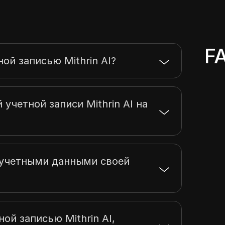
F
ой записью Mithrin AI?
 учетной записи Mithrin AI на
 учетными данными своей
ой записью Mithrin AI,