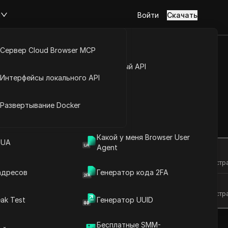
м
Войти
Скачать
Сервер Cloud Browser MCP
туп к аккаунту
Открытый API
Интерфейсы локального API
I с лёгкостью
йс расширений
Развертывание Docker
Задать вопросы
Какой у меня Browser User
 UA
Agent
Открыть в ChatGPT
Задайте вопросы об этой стр
адресов
Генератор кода 2FA
Открыть в Claude
Задайте вопросы об этой стр
ak Test
Генератор UUID
Бесплатные SMM-