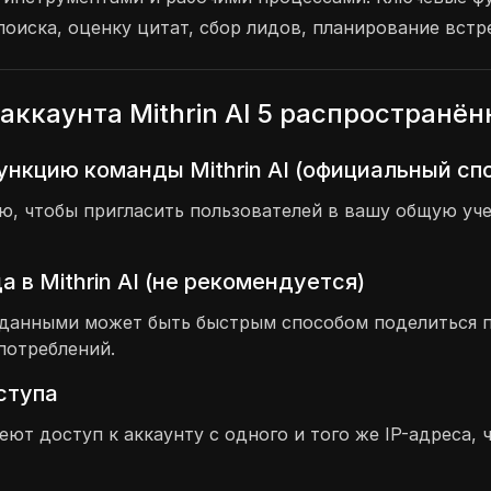
оиска, оценку цитат, сбор лидов, планирование встр
аккаунта Mithrin AI 5 распространё
ункцию команды Mithrin AI (официальный сп
 чтобы пригласить пользователей в вашу общую учет
в Mithrin AI (не рекомендуется)
и данными может быть быстрым способом поделиться 
потреблений.
оступа
меют доступ к аккаунту с одного и того же IP-адреса