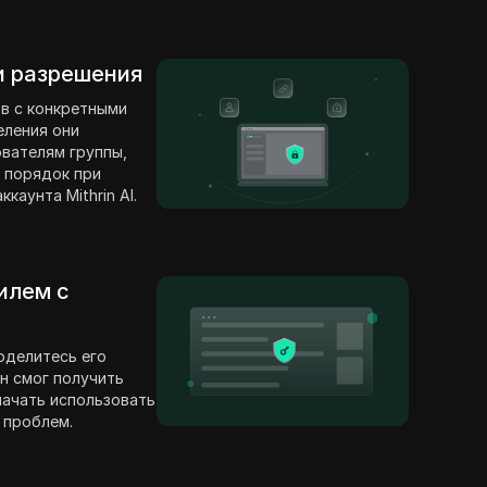
 и разрешения
в с конкретными
еления они
вателям группы,
 порядок при
каунта Mithrin AI.
илем с
оделитесь его
н смог получить
 начать использовать
з проблем.