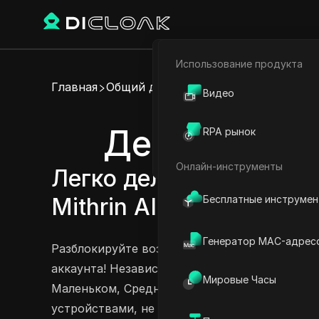
Использование продукта
Электронная коммерци
Главная
Общий доступ к аккаунту
Видео
Партнёрский маркетинг
Делитесь акк
RPA рынок
Веб-паук
Онлайн-инструменты
Легко делитесь аккаунта
Бесплатные инструме
Mithrin AI Medium и Mith
Генератор MAC-адрес
Разблокируйте возможности Mithrin AI с на
аккаунта! Независимо от того, на каком тар
Мировые Часы
Маленьком, Среднем или Большом, вы может
устройствами, не раскрывая свои учетные д