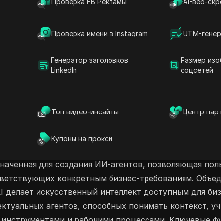
Проверка FB Рекламы
AI-веб-скр
 плане или начните всего с 1 агента на
зования Mithrin AI более гибким и
Проверка имени в Instagram
UTM-генер
е и низкокодовое
Большие языковые модели (LLMs)
Генератор заголовков
Размер изо
LinkedIn
соцсетей
нтеллект в обслуживании клиентов
Топ видео-инсайты
Центр пар
Купоны на прокси
азначенная для создания ИИ-агентов, позволяющая по
ветствующих конкретным бизнес-требованиям. Объед
AI делает искусственный интеллект доступным для би
ектуальных агентов, способных понимать контекст, уч
 инструментами и рабочими процессами. Ключевые 