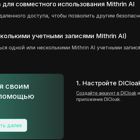
для совместного использования Mithrin AI
даленного доступа, чтобы позволить другим безопасн
колькими учетными записями Mithrin AI)
ься одной или несколькими Mithrin AI учетными запися
1. Настройте DICloa
ся своим
Создайте аккаунт в DICloak
и
с помощью
приложение DICloak.
ть далее