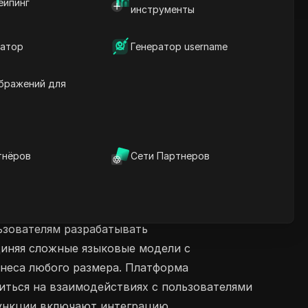
ейпинг
инструменты
атор
Генератор username
бражений для
тнёров
Сети Партнеров
льзователям разрабатывать
иняя сложные языковые модели с
знеса любого размера. Платформа
иться на взаимодействиях с пользователями
функции включают интеграцию