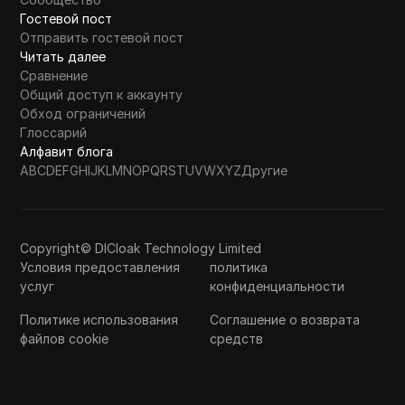
Гостевой пост
Отправить гостевой пост
Читать далее
Сравнение
Общий доступ к аккаунту
Обход ограничений
Глоссарий
Алфавит блога
A
B
C
D
E
F
G
H
I
J
K
L
M
N
O
P
Q
R
S
T
U
V
W
X
Y
Z
Другие
Copyright© DICloak Technology Limited
Условия предоставления
политика
услуг
конфиденциальности
Политике использования
Соглашение о возврата
файлов cookie
средств