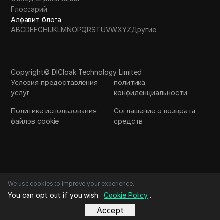
Глоссарий
Алфавит блога
A
B
C
D
E
F
G
H
I
J
K
L
M
N
O
P
Q
R
S
T
U
V
W
X
Y
Z
Другие
Copyright© DICloak Technology Limited
Условия предоставления
политика
услуг
конфиденциальности
Политике использования
Соглашение о возврата
файлов cookie
средств
We use cookies to improve your experience.
You can opt out if you wish.
Cookie Policy
.
Accept