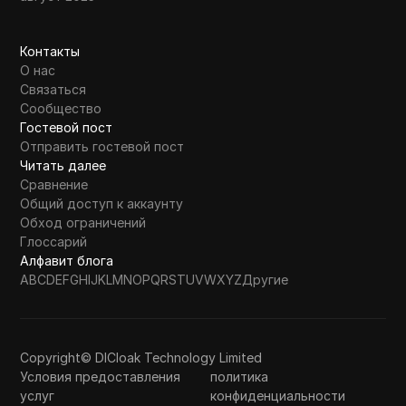
Контакты
О нас
Связаться
Сообщество
Гостевой пост
Отправить гостевой пост
Читать далее
Сравнение
Общий доступ к аккаунту
Обход ограничений
Глоссарий
Алфавит блога
A
B
C
D
E
F
G
H
I
J
K
L
M
N
O
P
Q
R
S
T
U
V
W
X
Y
Z
Другие
Copyright© DICloak Technology Limited
Условия предоставления
политика
услуг
конфиденциальности