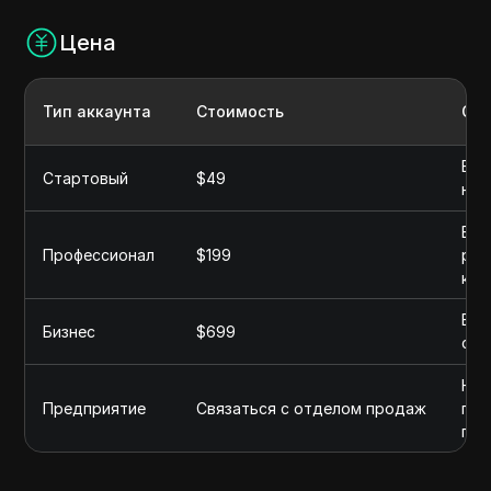
Цена
Тип аккаунта
Стоимость
Об
Вкл
Стартовый
$49
неб
Вкл
Профессионал
$199
раз
кон
Вкл
Бизнес
$699
сай
Нуж
Предприятие
Связаться с отделом продаж
пла
пот