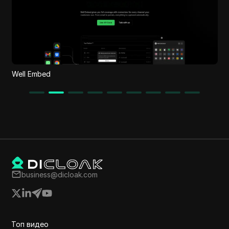
PromptToComicAI
business@dicloak.com
Топ видео