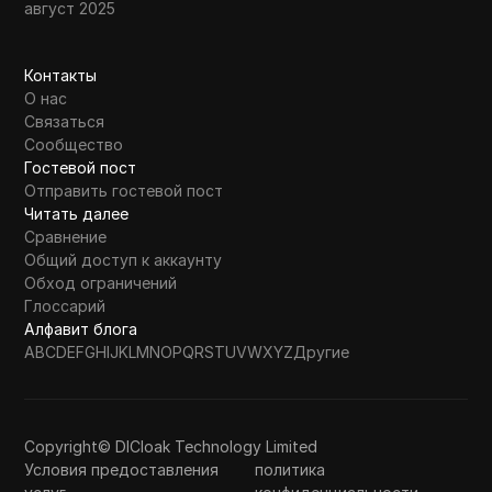
август 2025
Контакты
О нас
Связаться
Сообщество
Гостевой пост
Отправить гостевой пост
Читать далее
Сравнение
Общий доступ к аккаунту
Обход ограничений
Глоссарий
Алфавит блога
A
B
C
D
E
F
G
H
I
J
K
L
M
N
O
P
Q
R
S
T
U
V
W
X
Y
Z
Другие
Copyright© DICloak Technology Limited
Условия предоставления
политика