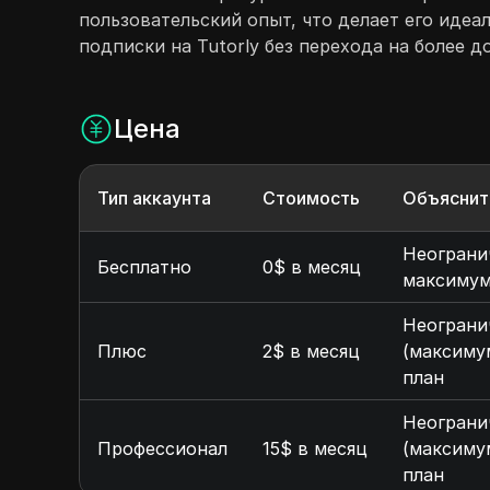
пользовательский опыт, что делает его иде
подписки на Tutorly без перехода на более д
Цена
Тип аккаунта
Стоимость
Объяснит
Неогранич
Бесплатно
0$ в месяц
максимум 
Неогранич
Плюс
2$ в месяц
(максимум
план
Неогранич
Профессионал
15$ в месяц
(максимум
план