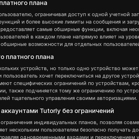
платного плана
ользователю, ограничивая доступ к одной учетной за
функций и более высокие лимиты на сообщения и загру
предоставляет самые обширные функции, включая нео
ользователей в каждом плане напрямую влияет на уро
 обширные возможности для отдельных пользователе
о платного плана
кольких устройств, но только одно устройство може
ли пользователь хочет переключиться на другое устро
меют специфических ограничений по устройствам, кро
ии, также подчиняется тому же ограничению по устро
телей тщательного управления своими авторизациями.
аккаунтами Tutorly без ограничений
 ограничения индивидуальных планов, позволяя совме
яет нескольким пользователям безопасно получать до
Управляя одновременными входами и переключением у