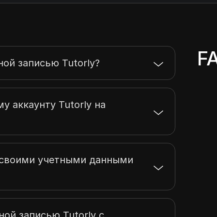
F
ной записью Tutorly?
у аккаунту Tutorly на
ь своими учетными данными
ной записью Tutorly с