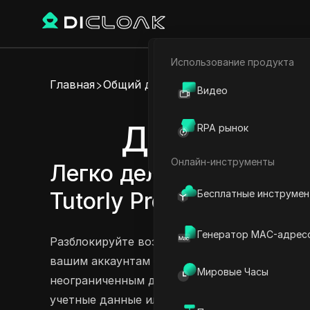
Использование продукта
Электронная коммерци
Главная
Общий доступ к аккаунту
Видео
Партнёрский маркетинг
Делитесь а
RPA рынок
Веб-паук
Онлайн-инструменты
Легко делитесь аккаунт
Бесплатные инструме
Tutorly Pro
Попробовать сейчас
Генератор MAC-адрес
Разблокируйте возможности Tutorly с нашим
вашим аккаунтам быть доступными на разны
Мировые Часы
неограниченным доступом к GPT-4o mini и и
учетные данные или пароли. Независимо от т