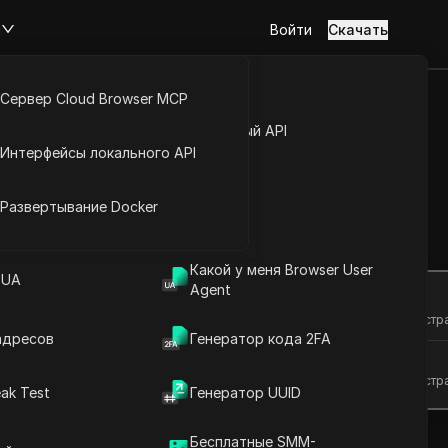
м
Войти
Скачать
Сервер Cloud Browser MCP
туп к аккаунту
Открытый API
Интерфейсы локального API
с лёгкостью
йс расширений
Развертывание Docker
Задать вопросы
Какой у меня Browser User
 UA
Agent
Открыть в ChatGPT
Задайте вопросы об этой стр
адресов
Генератор кода 2FA
Открыть в Claude
Задайте вопросы об этой стр
ak Test
Генератор UUID
Бесплатные SMM-