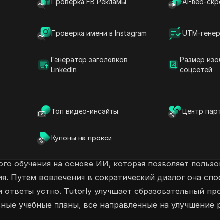
Проверка FB Рекламы
AI-веб-скр
неограниченным доступом, делиться своим
те сотрудничество сегодня с Tutorly и
Проверка имени в Instagram
UTM-генер
торин на основе ИИ
Генератор заголовков
Размер изо
LinkedIn
соцсетей
Создатель флеш-карт на основе ИИ
ИИ Чат-бот
Топ видео-инсайты
Центр пар
Купоны на прокси
го обучения на основе ИИ, которая позволяет пользо
ия. Путем вовлечения в сократический диалог она сп
 ответы устно. Tutorly улучшает образовательный пр
ные учебные планы, все направленные на улучшение р