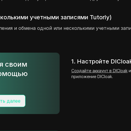
сколькими учетными записями Tutorly)
ления и обмена одной или несколькими учетными запи
1. Настройте DICloa
ся своим
Создайте аккаунт в DICloak
и
 помощью
приложение DICloak.
ть далее