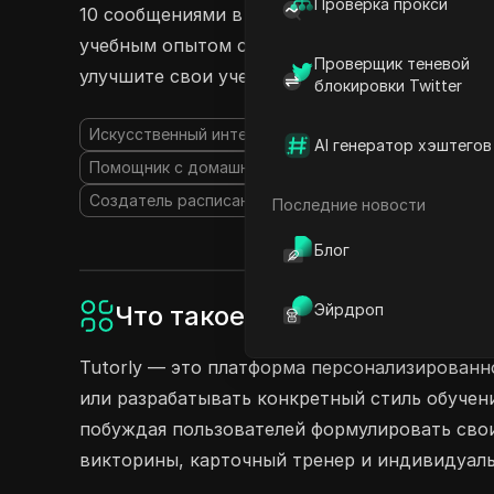
Проверка прокси
10 сообщениями в день или на Про плане с 
учебным опытом стало проще простого. Начни
Проверщик теневой
улучшите свои учебные сессии безопасно!
блокировки Twitter
Искусственный интеллект учителя
Генератор вик
AI генератор хэштегов
Помощник с домашними заданиями на основе ИИ
Создатель расписания на основе ИИ
Последние новости
Блог
Что такое Tutorly?
Эйрдроп
Tutorly — это платформа персонализированно
или разрабатывать конкретный стиль обучен
побуждая пользователей формулировать свои
викторины, карточный тренер и индивидуаль