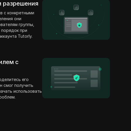
 и разрешения
в с конкретными
еления они
вателям группы,
 порядок при
каунта Tutorly.
илем с
оделитесь его
н смог получить
 начать использовать
проблем.