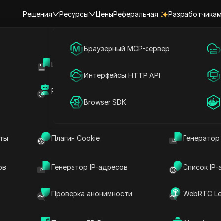
Решения
Ресурсы
Цены
Реферальная
Разработчика
я
Маркетинг в социальных сетях
Браузерный MCP-сервер
Центр поддержки
Общий дос
Онлайн-реклама
Интерфейсы HTTP API
ккаунтами Tutorly 
Рынок RPA (MCP)
Маркетпле
Общий доступ к аккаунту
Browser SDK
ами Tutorly Plus и
нты
Плагин Cookie
Генератор
ов
Генератор IP-адресов
Список IP-
и бесплатными, Плюс и Про планами, позволяя
х устройствах! Наслаждайтесь
Проверка анонимности
WebRTC Le
ндивидуальным функциям, не раскрывая свои
ого, находитесь ли вы на бесплатном плане с