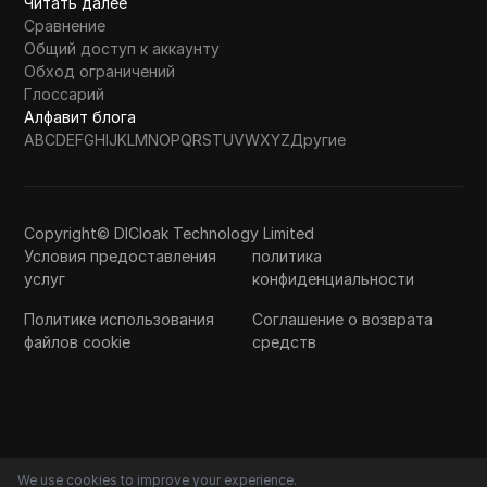
Читать далее
Сравнение
Общий доступ к аккаунту
Обход ограничений
Глоссарий
Алфавит блога
A
B
C
D
E
F
G
H
I
J
K
L
M
N
O
P
Q
R
S
T
U
V
W
X
Y
Z
Другие
Copyright© DICloak Technology Limited
Условия предоставления
политика
услуг
конфиденциальности
Политике использования
Соглашение о возврата
файлов cookie
средств
We use cookies to improve your experience.