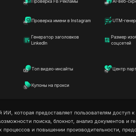
Проверка FB Рекламы
AI-веб-скр
ерете ли вы бесплатный план с 15
ый план с 21 000 ежемесячными кредитами,
Проверка имени в Instagram
UTM-генер
йте без усилий, сохраняя вашу информацию в
унтами Zemith.com уже сегодня!
Генератор заголовков
Размер изо
LinkedIn
соцсетей
ы продуктивности на основе ИИ
 Интеллекты
Генератор изображений ИИ
ванием ИИ
AI Код Ассистент
Топ видео-инсайты
Центр пар
Купоны на прокси
й ИИ, которая предоставляет пользователям доступ 
 возможности поиска, блокнот, анализ документов и г
х процессов и повышении производительности, предо