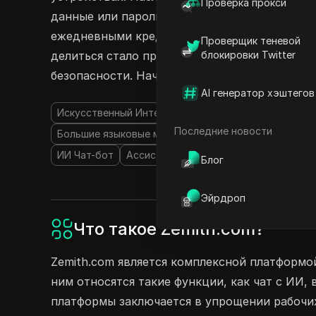
Проверка прокси
данные или пароли. Независимо от того, выб
ежедневными кредитами или профессиональн
Проверщик теневой
делиться стало проще простого. Сотруднича
блокировки Twitter
безопасности. Начните делиться своими акка
AI генератор хэштегов
Искусственный Интеллект Помощник
Инструмент
Последние новости
Большие языковые модели (LLMs)
Искусственные
ИИ Чат-бот
Ассистенты по написанию с использо
Блог
Эйрдроп
Что такое Zemith.com?
Zemith.com является комплексной платформо
ним относятся такие функции, как чат с ИИ,
платформы заключается в упрощении рабочи