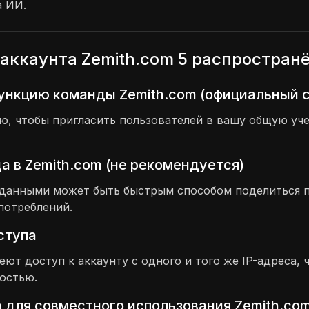
а ИИ.
аккаунта Zemith.com 5 распростран
ункцию команды Zemith.com (официальный 
 чтобы пригласить пользователей в вашу общую учет
 в Zemith.com (не рекомендуется)
и данными может быть быстрым способом поделиться 
потреблений.
оступа
меют доступ к аккаунту с одного и того же IP-адреса
остью.
 для совместного использования Zemith.co