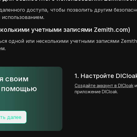
даленного доступа, чтобы позволить другим безопасн
и использованием.
сколькими учетными записями Zemith.com)
ься одной или несколькими учетными записями Zemith
ем.
1. Настройте DICloa
ся своим
Создайте аккаунт в DICloak
и
с помощью
приложение DICloak.
ть далее