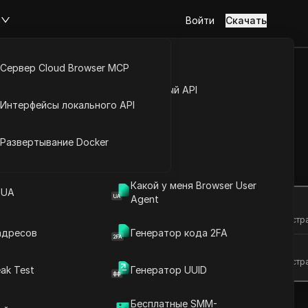
м
Войти
Скачать
Сервер Cloud Browser MCP
туп к аккаунту
Открытый API
Интерфейсы локального API
m с лёгкостью
йс расширений
Развертывание Docker
Задать вопросы
Какой у меня Browser User
 UA
Agent
Открыть в ChatGPT
Задайте вопросы об этой стр
адресов
Генератор кода 2FA
Открыть в Claude
Задайте вопросы об этой стр
ak Test
Генератор UUID
Бесплатные SMM-