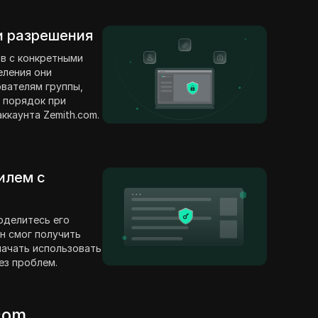
 и разрешения
в с конкретными
еления они
вателям группы,
 порядок при
ккаунта Zemith.com.
илем с
оделитесь его
н смог получить
 начать использовать
ез проблем.
com