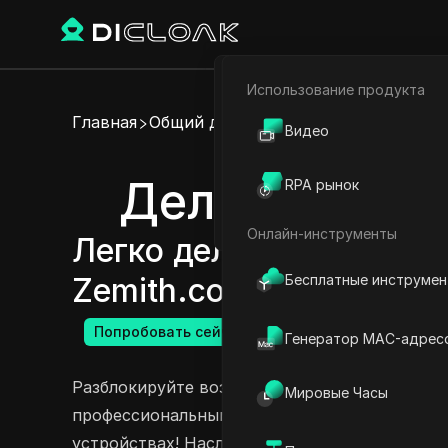
Использование продукта
Электронная коммерци
Главная
Общий доступ к аккаунту
Видео
Партнёрский маркетинг
Делитесь акк
RPA рынок
Веб-паук
Онлайн-инструменты
Легко делитесь аккаунт
Бесплатные инструме
Zemith.com Plus и Zemit
Попробовать сейчас
Генератор MAC-адрес
Разблокируйте возможности Zemith.com с его
Мировые Часы
профессиональными планами, позволяя ваши
устройствах! Наслаждайтесь бесшовным дост