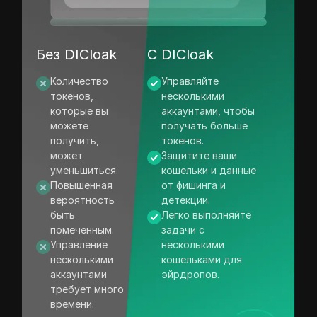
Без DICloak
С DICloak
Количество
Управляйте
токенов,
несколькими
которые вы
аккаунтами, чтобы
можете
получать больше
получить,
токенов.
может
Защитите ваши
уменьшиться.
кошельки и данные
Повышенная
от фишинга и
вероятность
детекции.
быть
Легко выполняйте
помеченным.
задачи с
Управление
несколькими
несколькими
кошельками для
аккаунтами
эйрдропов.
требует много
времени.