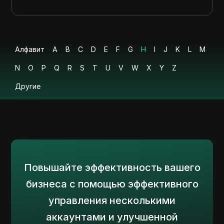
Алфавит
A
B
C
D
E
F
G
H
I
J
K
L
M
N
O
P
Q
R
S
T
U
V
W
X
Y
Z
Другие
Повышайте эффективность вашего
бизнеса с помощью эффективного
управления несколькими
аккаунтами и улучшенной