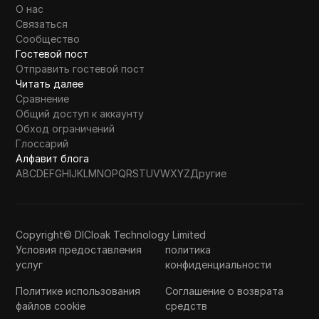
О нас
Связаться
Сообщество
Гостевой пост
Отправить гостевой пост
Читать далее
Сравнение
Общий доступ к аккаунту
Обход ограничений
Глоссарий
Алфавит блога
A
B
C
D
E
F
G
H
I
J
K
L
M
N
O
P
Q
R
S
T
U
V
W
X
Y
Z
Другие
Copyright© DICloak Technology Limited
Условия предоставления
политика
услуг
конфиденциальности
Политике использования
Соглашение о возврата
файлов cookie
средств