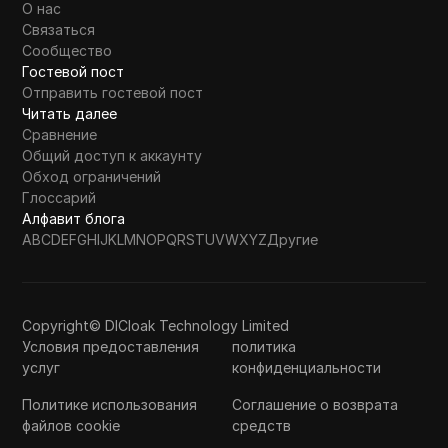
О нас
Связаться
Сообщество
Гостевой пост
Отправить гостевой пост
Читать далее
Сравнение
Общий доступ к аккаунту
Обход ограничений
Глоссарий
Алфавит блога
A
B
C
D
E
F
G
H
I
J
K
L
M
N
O
P
Q
R
S
T
U
V
W
X
Y
Z
Другие
Copyright© DICloak Technology Limited
Условия предоставления
политика
услуг
конфиденциальности
Политике использования
Соглашение о возврата
файлов cookie
средств