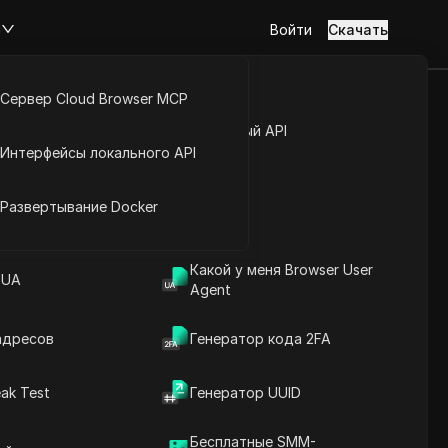
м
Войти
Скачать
Сервер Cloud Browser MCP
нающих:
туп к аккаунту
Открытый API
Интерфейсы локального API
 в первую
йс расширений
Развертывание Docker
Задать вопросы
Какой у меня Browser User
 UA
Agent
Открыть в ChatGPT
Copy Link
Задайте вопросы об этой странице
адресов
Генератор кода 2FA
Открыть в Claude
ak Test
Генератор UUID
Задайте вопросы об этой странице
Бесплатные SMM-