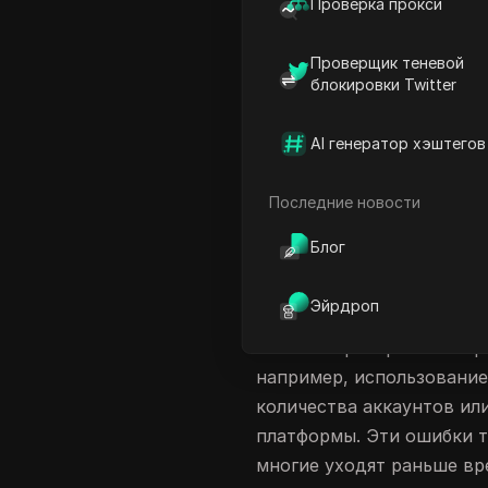
Проверка прокси
Такова реальность, с ко
маркетологи: менее 30% 
Проверщик теневой
месяца, согласно
данным 
блокировки Twitter
новичков
на бумаге выгля
скопируйте ссылку и дож
AI генератор хэштегов
проблема — не найти про
живыми, реальный трафик
Последние новости
Большинство руководств 
Блог
пропускают причины, по
или почему такие платфор
Эйрдроп
предупреждения останав
списки партнерского мар
например, использование
количества аккаунтов ил
платформы. Эти ошибки т
многие уходят раньше вр