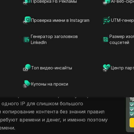
Проверка FB Рекламы
AI-веб-скр
торой сталкиваются многие новые
новичков видят прибыль в первые три
Ahrefs
.
Партнёрский маркетинг для
Проверка имени в Instagram
UTM-генер
дит просто: просто зарегистрируйтесь,
дитесь комиссионных. Но настоящая
Генератор заголовков
Размер изо
LinkedIn
соцсетей
граммы, а поддерживать аккаунты
 и работать ссылки.
о том, как начать партнерский маркетинг,
Топ видео-инсайты
Центр пар
 которым новые аккаунты ограничиваются
мы, как TikTok и
Instagram
, без
Купоны на прокси
ливают акции. Остаются общие пошаговые
Л
кетинга, но нет настоящих ловушек,
т
 одного IP для слишком большого
и копирование контента без знания правил
ребуют времени и денег, и именно поэтому
емени.