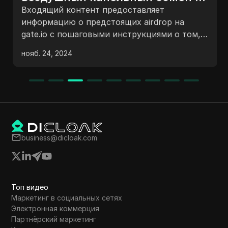
$1000 без комиссии за газ.
Входящий контент предоставляет
информацию о предстоящих airdrop на
gate.io с пошаговыми инструкциями о том,
как принять участие в airdrop и получить
нояб. 24, 2024
бесплатные токены без комиссий за газ. В
списке упоминаются airdrop Power AI Token
и Omi Token. Зрителей приглашают
подписаться на канал, присоединиться к
программе членства и взаимодействовать с
контентом. Процесс включает в себя вход в
учетную запись gate.io, установку
business@dicloak.com
уведомлений и запрос токенов после их
запуска.
Топ видео
Маркетинг в социальных сетях
Электронная коммерция
Партнёрский маркетинг