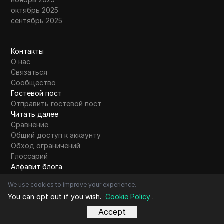
октябрь 2025
сентябрь 2025
Контакты
О нас
Связаться
Сообщество
Гостевой пост
Отправить гостевой пост
Читать далее
Сравнение
Общий доступ к аккаунту
Обход ограничений
Глоссарий
Алфавит блога
A
B
C
D
E
F
G
H
I
J
K
L
M
N
O
P
Q
R
S
T
U
V
W
X
Y
Z
Другие
We use cookies to improve your experience.
You can opt out if you wish.
Cookie Policy
.
Accept
Copyright© DICloak Technology Limited