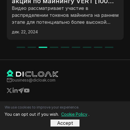
акция по майнингу VERT [100%
ПРОВЕРЕНО] Легкий процесс и
Видео рассматривает участие в
вывод (2024)
распределении токенов майнинга на раннем
этапе для потенциально более высокой
прибыли. Оно объясняет, как
дек. 22, 2024
присоединиться к приложению для
майнинга на блокчейне T, охватывая шаги,
такие как создание учетной записи, начало
майнинга, получение бонусных токенов,
завершение социальных заданий и
увеличение скорости майнинга. В видео
также упоминается кастодиальный кошелек
business@dicloak.com
под названием V-token и призывают
зрителей подписаться на будущие
обновления по приложениям для майнинга.
We use cookies to improve your experience.
Топ видео
You can opt out if you wish.
Cookie Policy
.
Маркетинг в социальных сетях
Электронная коммерция
Accept
Партнёрский маркетинг