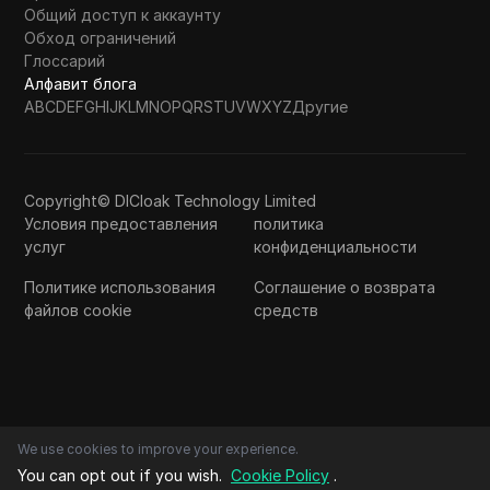
Общий доступ к аккаунту
Обход ограничений
Глоссарий
Алфавит блога
A
B
C
D
E
F
G
H
I
J
K
L
M
N
O
P
Q
R
S
T
U
V
W
X
Y
Z
Другие
Copyright© DICloak Technology Limited
Условия предоставления
политика
услуг
конфиденциальности
Политике использования
Соглашение о возврата
файлов cookie
средств
We use cookies to improve your experience.
You can opt out if you wish.
Cookie Policy
.