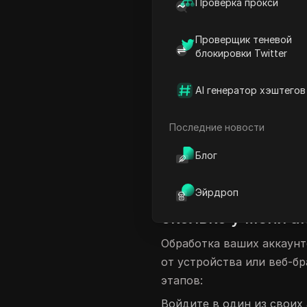
Проверка прокси
Ты не одинок. Профессио
бизнеса, сотрудники про
Проверщик теневой
социальных сетей, создат
блокировки Twitter
— ежедневно сталкиваютс
задавались вопросом: «С
AI генератор хэштегов
Gmail», к счастью, суще
несколькими аккаунтами 
Последние новости
наиболее подходящий для
Блог
Управление неск
Эйрдроп
внутри приложени
сколько у меня а
Обработка ваших аккаунт
от устройства или веб-бр
этапов:
Войдите в один из своих 