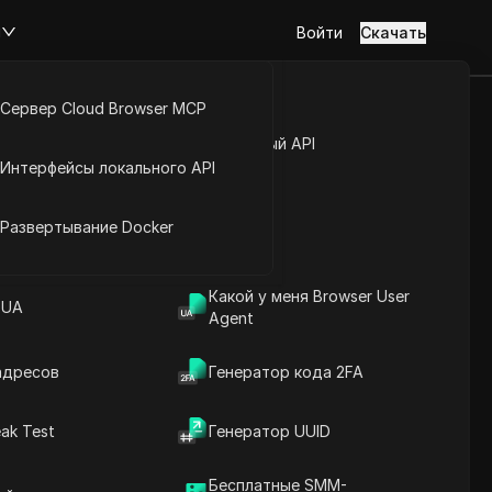
м
Войти
Скачать
Сервер Cloud Browser MCP
жет быть:
туп к аккаунту
Открытый API
Интерфейсы локального API
ичного
йс расширений
Развертывание Docker
Задать вопросы
Какой у меня Browser User
 UA
Agent
Открыть в ChatGPT
Copy Link
Задайте вопросы об этой странице
адресов
Генератор кода 2FA
Открыть в Claude
ak Test
Генератор UUID
Задайте вопросы об этой странице
Бесплатные SMM-