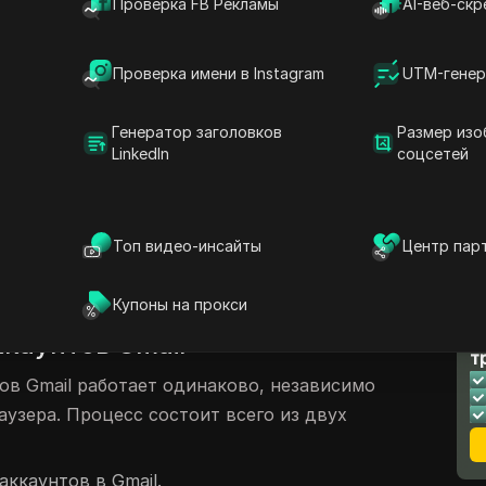
Проверка FB Рекламы
AI-веб-скр
налы из разных областей — владельцы
даж, рекрутеры, фрилансеры, менеджеры
Проверка имени в Instagram
UTM-генер
ели контента, email-маркетологи и другие
я с этими вызовами. Если вы когда-либо
Генератор заголовков
Размер изо
колько у меня может быть аккаунтов
LinkedIn
соцсетей
ствуют решения, упрощающие работу с
Gmail. Продолжайте читать, чтобы узнать
 вас подход.
Топ видео-инсайты
Центр пар
олькими аккаунтами Gmail
Купоны на прокси
я Gmail, если интересно,
Л
ккаунтов Gmail
т
ов Gmail работает одинаково, независимо
аузера. Процесс состоит всего из двух
аккаунтов в Gmail.