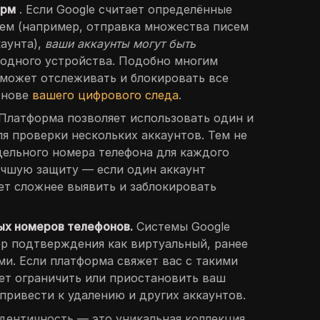
орм
. Если Google считает определённые
ем (например, отправка множества писем
каунта),
ваши аккаунты могут быть
 одного устройства. Подобно многим
 может отслеживать и блокировать все
снове
вашего цифрового следа
.
Платформа позволяет использовать один и
ля проверки нескольких аккаунтов. Тем не
дельного номера телефона для каждого
учшую защиту — если один аккаунт
дет сложнее выявить и заблокировать
ых номеров телефонов.
Системы Google
р подтверждения как виртуальный, ранее
и. Если платформа свяжет вас с такими
ет ограничить или приостановить ваш
 привести к удалению и других аккаунтов.
ентичность — это уникальная коллекция