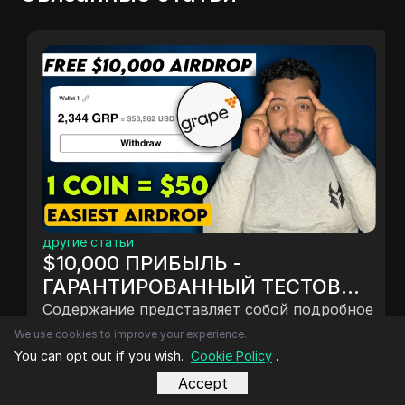
другие статьи
$10,000 ПРИБЫЛЬ -
ГАРАНТИРОВАННЫЙ ТЕСТОВЫЙ
КРИПТО AIRDROP ВИНОГРАДА
Содержание представляет собой подробное
#new_airdrop (ПОЛНОЕ
объяснение криптопроекта, предоставляя
We use cookies to improve your experience.
шаги по участию в тестовой сети и
РУКОВОДСТВО)
You can opt out if you wish.
Cookie Policy
.
воздушном капители, покупке токена и
Accept
дек. 13, 2024
навигации по веб-сайту проекта и его