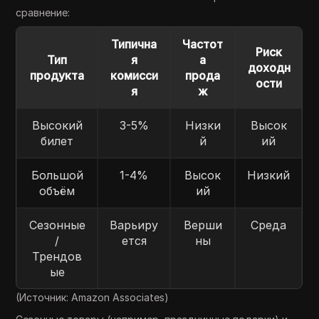
сравнение:
Типична
Частот
Риск
Тип
я
а
доходн
продукта
комисси
прода
ости
я
ж
Высокий
3-5%
Низки
Высок
билет
й
ий
Большой
1-4%
Высок
Низкий
объём
ий
Сезонные
Варьиру
Верши
Среда
/
ется
ны
Трендов
ые
(Источник: Amazon Associates)