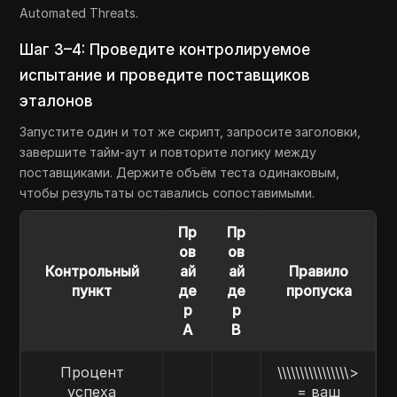
Automated Threats.
Шаг 3–4: Проведите контролируемое
испытание и проведите поставщиков
эталонов
Запустите один и тот же скрипт, запросите заголовки,
завершите тайм-аут и повторите логику между
поставщиками. Держите объём теста одинаковым,
чтобы результаты оставались сопоставимыми.
Пр
Пр
ов
ов
Контрольный
ай
ай
Правило
пункт
де
де
пропуска
р
р
A
B
Процент
\\\\\\\\\\\\\\\\>
успеха
= ваш