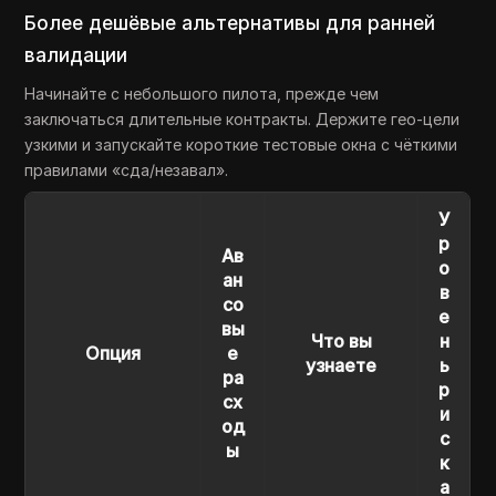
Более дешёвые альтернативы для ранней
валидации
Начинайте с небольшого пилота, прежде чем
заключаться длительные контракты. Держите гео-цели
узкими и запускайте короткие тестовые окна с чёткими
правилами «сда/незавал».
У
р
Ав
о
ан
в
со
е
вы
Что вы
н
Опция
е
узнаете
ь
ра
р
сх
и
од
с
ы
к
а