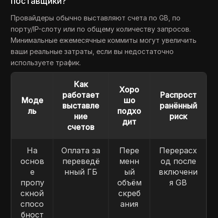
поставщики?
Провайдеры обычно выставляют счета по GB, по
порту/IP-слоту или по общему количеству запросов.
Минимальные ежемесячные коммиты могут увеличить
ваши реальные затраты, если вы недостаточно
используете трафик.
Как
Хоро
работает
Распрост
Моде
шо
выставле
ранённый
ль
подхо
ние
риск
дит
счетов
На
Оплата за
Пере
Перерасх
основ
переведё
менн
од после
е
нный ГБ
ый
включени
пропу
объём
я GB
скной
скреб
спосо
ания
бност