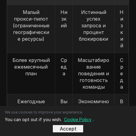
Малый
Ни
Истинный
Н
прокси-пилот
зк
успех
и
(ограниченные
ий
запроса и
з
географически
процент
к
е ресурсы)
блокировки
и
й
Более крупный
Ср
Масштабиро
С
ежемесячный
ед
вание
р
план
а
поведения и
е
готовность
д
команды
а
Ежегодные
Вы
Экономично
В
обязательства
со
сть только
ы
We use cookies to improve your experience.
ки
при
с
You can opt out if you wish.
Cookie Policy
.
й
стабильной
о
нагрузке
к
Accept
и