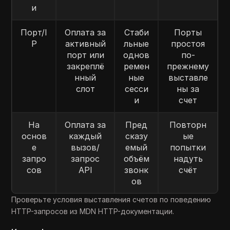
и
Порт/I
Оплата за
Стаби
Порты
P
активный
льные
простоя
порт или
однов
по-
закреплё
ремен
прежнему
нный
ные
выставле
слот
сесси
ны за
и
счет
На
Оплата за
Пред
Повторн
основ
каждый
сказу
ые
е
вызов/
емый
попытки
запро
запрос
объём
надуть
сов
API
звонк
счёт
ов
Проверьте условия выставления счетов по поведению
HTTP-запросов из MDN HTTP-документации.