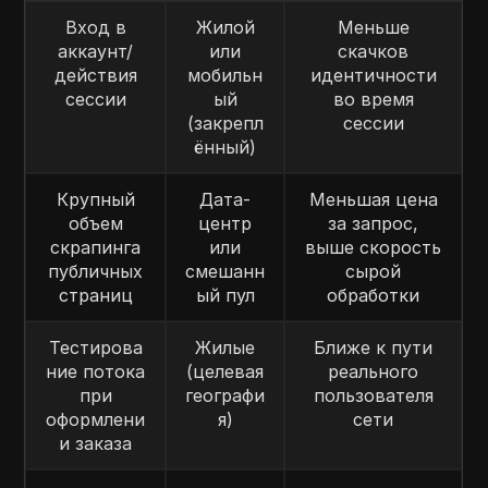
Вход в
Жилой
Меньше
аккаунт/
или
скачков
действия
мобильн
идентичности
сессии
ый
во время
(закрепл
сессии
ённый)
Крупный
Дата-
Меньшая цена
объем
центр
за запрос,
скрапинга
или
выше скорость
публичных
смешанн
сырой
страниц
ый пул
обработки
Тестирова
Жилые
Ближе к пути
ние потока
(целевая
реального
при
географи
пользователя
оформлени
я)
сети
и заказа