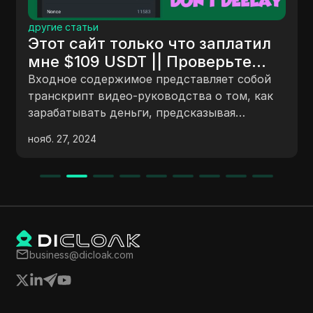
другие статьи
Этот сайт только что заплатил
мне $109 USDT || Проверьте
это.
Входное содержимое представляет собой
транскрипт видео-руководства о том, как
зарабатывать деньги, предсказывая
движения Bitcoin на платформе, включая
нояб. 27, 2024
шаги по депозиту, играм, выводу средств и
приглашению друзей. Руководство также
подчеркивает важность исследований и
соблюдения правил для избежания потерь и
обеспечения успешного опыта на
платформе.
business@dicloak.com