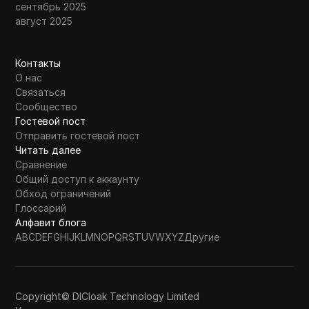
сентябрь 2025
август 2025
Контакты
О нас
Связаться
Сообщество
Гостевой пост
Отправить гостевой пост
Читать далее
Сравнение
Общий доступ к аккаунту
Обход ограничений
Глоссарий
Алфавит блога
A
B
C
D
E
F
G
H
I
J
K
L
M
N
O
P
Q
R
S
T
U
V
W
X
Y
Z
Другие
Copyright© DICloak Technology Limited