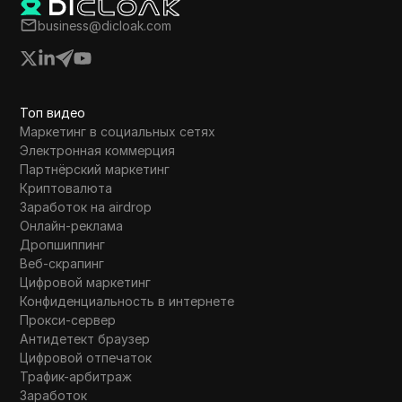
переработки контента для YouTube Shorts с
business@dicloak.com
целью максимизации доходов.
Топ видео
Маркетинг в социальных сетях
Электронная коммерция
Партнёрский маркетинг
Криптовалюта
Заработок на airdrop
Онлайн-реклама
Дропшиппинг
Веб-скрапинг
Цифровой маркетинг
Конфиденциальность в интернете
Прокси-сервер
Антидетект браузер
Цифровой отпечаток
Трафик-арбитраж
Заработок