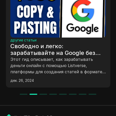
другие статьи
Свободно и легко:
зарабатывайте на Google без
вложений
Этот гид описывает, как зарабатывать
деньги онлайн с помощью Listverse,
платформы для создания статей в формате
топ-10. Он подробно объясняет процесс
дек. 26, 2024
написания и подачи статей для получения
оплаты, понимание предпочтений читателей
и использование таких техник, как разрыв
любопытства. Кроме того, в нем
обсуждается использование Google Trends,
инструментов ИИ для написания и