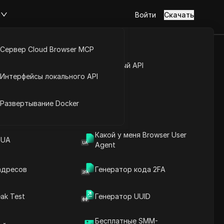
м
Войти
Скачать
Сервер Cloud Browser MCP
унтами
туп к аккаунту
Открытый API
Интерфейсы локального API
вое
йс расширений
Развертывание Docker
Задать вопросы
Какой у меня Browser User
 UA
Agent
Открыть в ChatGPT
Copy Link
Задайте вопросы об этой странице
адресов
Генератор кода 2FA
Открыть в Claude
ak Test
Генератор UUID
Задайте вопросы об этой странице
Бесплатные SMM-