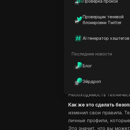
Проверка прокси
Вы когда-нибудь задумыв
аккаунтами в Facebook?
Э
Проверщик теневой
Особенно, если вы хотите
блокировки Twitter
2025 году это стало важн
интернете. Будь вы марк
AI генератор хэштегов
человеком, заботящимся 
несколькими аккаунтами 
Последние новости
| Преимущества управлен
Блог
управления несколькими ак
информации | Сложность в
Эйрдроп
Риск блокировки аккаунта
Необходимость техническ
Как же это сделать безоп
изменил свои правила. Т
личные профили, которые
Это значит, что вы може