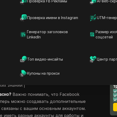
Проверка FB Рекламы
AI-веб-скр
ались, как сложно управлять несколькими
то может быть настоящей головной болью!
Проверка имени в Instagram
UTM-генер
 разделить свою личную жизнь и работу. В
ым навыком для всех, кто работает в
Генератор заголовков
Размер изо
етологом, владельцем бизнеса или просто
LinkedIn
соцсетей
о своей конфиденциальности, управление
Facebook становится необходимостью.
ия несколькими аккаунтами | Недостатки
Топ видео-инсайты
Центр пар
каунтами | | --- | --- | | Защита личной
 управлении | | Тестирование рекламы |
Купоны на прокси
 | | Разделение работы и личной жизни |
Л
их знаний |
т
асно?
Важно понимать, что Facebook
еперь можно создавать дополнительные
 связаны с вашим основным аккаунтом.
те иметь разные аккаунты для работы и