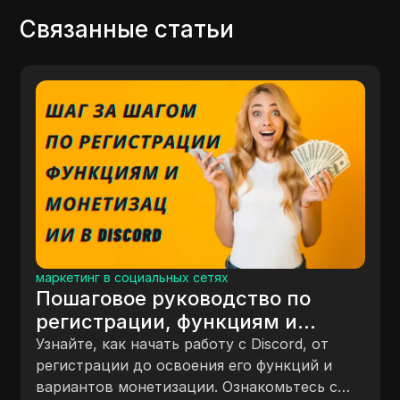
Связанные статьи
Заработок в Интернете
Как начать бизнес в ин
тво по
в 2019 году! (Учебник д
ям и
начинающих)
Этот гид описывает основные ш
rd
Discord, от
начала онлайн-бизнеса в 2019 го
 функций и
сосредотачиваясь на определен
акомьтесь с