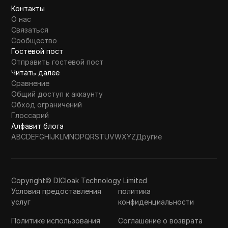
Контакты
О нас
Связаться
Сообщество
Гостевой пост
Отправить гостевой пост
Читать далее
Сравнение
Общий доступ к аккаунту
Обход ограничений
Глоссарий
Алфавит блога
A
B
C
D
E
F
G
H
I
J
K
L
M
N
O
P
Q
R
S
T
U
V
W
X
Y
Z
Другие
Copyright© DICloak Technology Limited
Условия предоставления
политика
услуг
конфиденциальности
Политике использования
Соглашение о возврата