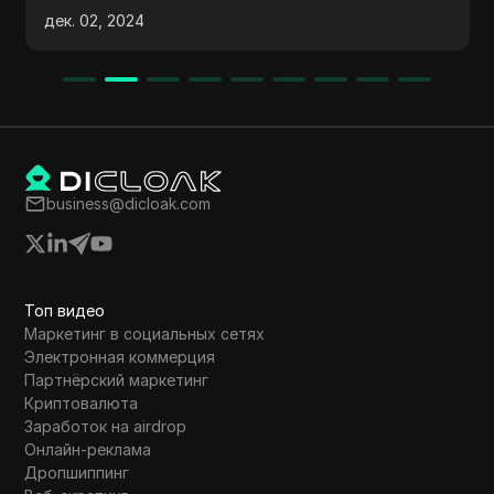
продуктов, привлечении клиенто
влению и
февр. 13, 2025
освоении техник продаж и
твенном
масштабировании успешных стра
подчеркивает важность email-ма
предоставляет информацию о с
агентства по социальному меди
маркетингу. Содержание предна
новичков, предлагая структури
business@dicloak.com
подход к навигации в мире онла
Топ видео
Маркетинг в социальных сетях
Электронная коммерция
Партнёрский маркетинг
Криптовалюта
Заработок на airdrop
Онлайн-реклама
Дропшиппинг