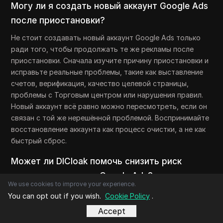
Могу ли я создать новый аккаунт Google Ads
после приостановки?
Не стоит создавать новый аккаунт Google Ads только
ради того, чтобы продолжать те же рекламы после
приостановки. Сначала изучите причину приостановки и
исправьте реальные проблемы, такие как выставление
счетов, верификация, качество целевой страницы,
проблемы с Торговым центром или нарушения правил.
Новый аккаунт всё равно можно пересмотреть, если он
связан с той же нерешённой проблемой. Воспринимайте
восстановление аккаунта как процесс очистки, а не как
быстрый сброс.
Может ли DICloak помочь снизить риск
привязки аккаунтов Google Ads?
We use cookies to improve your experience.
Да.
DICloak Antidetect Browser
помогает поддерживать
You can opt out if you wish.
Cookie Policy
.
рабочие пространства Google Ads, разделяя профили
Accept
браузера, куки, сессии, настройки прокси и доступ к