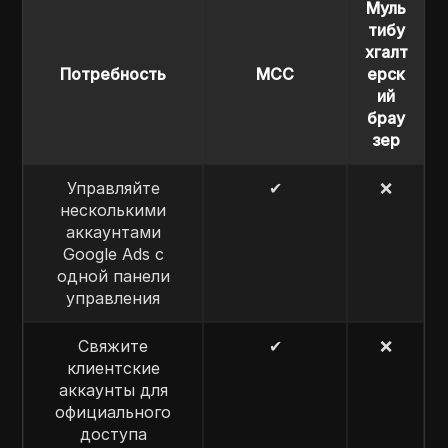
Муль
тибу
хгалт
Потребность
MCC
ерск
ий
брау
зер
Управляйте
✔
❌
несколькими
аккаунтами
Google Ads с
одной панели
управления
Свяжите
✔
❌
клиентские
аккаунты для
официального
доступа