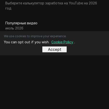
Выберите калькулятор заработка на YouTube на 2026
год
Популярные видео
июль 2026
июнь 2026
We use cookies to improve your experience.
май 2026
You can opt out if you wish.
Cookie Policy
.
апрель 2026
март 2026
Accept
февраль 2026
январь 2026
декабрь 2025
ноябрь 2025
октябрь 2025
сентябрь 2025
август 2025
Контакты
О нас