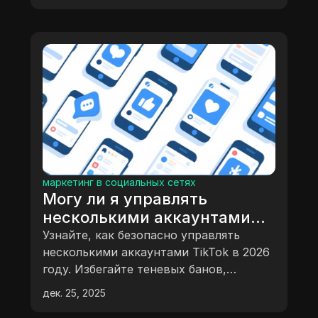
маркетинг в социальных сетях
Могу ли я управлять
несколькими аккаунтами
TikTok без бана?
Узнайте, как безопасно управлять
Руководство на 2026 год
несколькими аккаунтами TikTok в 2026
году. Избегайте теневых банов,
понимайте риски отслеживания и
дек. 25, 2025
применяйте проверенные стратегии,