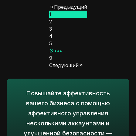
антидетект-браузеры DICloak — ключ к
Предыдущий
безопасному и эффективному
1
использованию.
2
3
4
5
•••
9
Следующий
Повышайте эффективность
вашего бизнеса с помощью
эффективного управления
несколькими аккаунтами и
улучшенной безопасности —