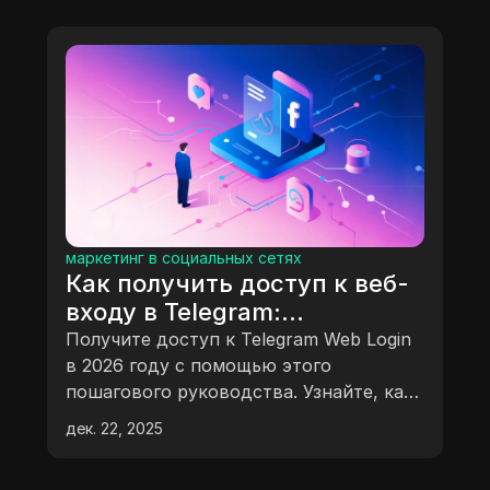
чтобы оставаться в соответствии с
требованиями и оставаться заметными.
маркетинг в социальных сетях
Как получить доступ к веб-
входу в Telegram:
инструкции и утилиты 2026
Получите доступ к Telegram Web Login
года
в 2026 году с помощью этого
пошагового руководства. Узнайте, как
войти в систему, управлять
дек. 22, 2025
несколькими профилями, устранять
распространённые проблемы и почему