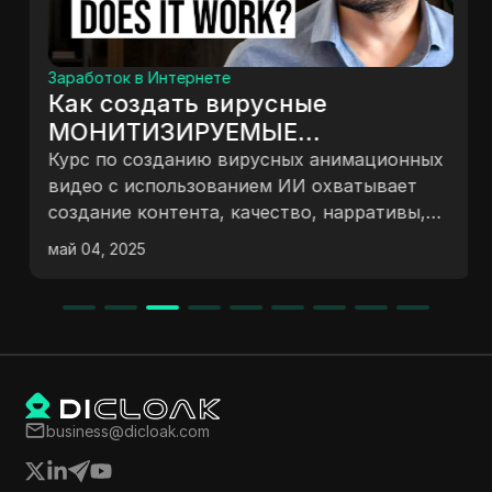
Заработок в Интернете
Как создать вирусные
МОНИТИЗИРУЕМЫЕ
анимационные видео с ИИ |
Курс по созданию вирусных анимационных
БЕСПЛАТНЫЙ курс (2025)
видео с использованием ИИ охватывает
создание контента, качество, нарративы,
генерацию изображений, анимацию и
май 04, 2025
озвучивание, редактирование, изучение
конкурентов и экономически эффективные
альтернативы. Он подчеркивает важность
последовательности и исследования для
успешного контентного производства.
business@dicloak.com