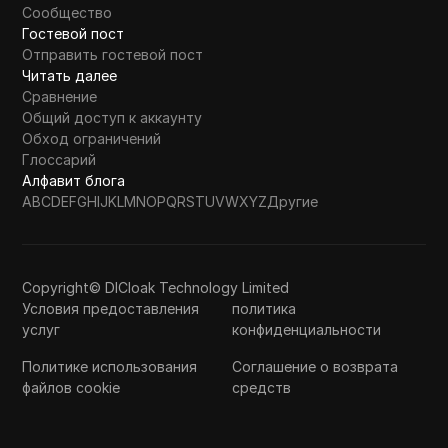
Сообщество
Гостевой пост
Отправить гостевой пост
Читать далее
Сравнение
Общий доступ к аккаунту
Обход ограничений
Глоссарий
Алфавит блога
A
B
C
D
E
F
G
H
I
J
K
L
M
N
O
P
Q
R
S
T
U
V
W
X
Y
Z
Другие
Copyright© DICloak Technology Limited
Условия предоставления
политика
услуг
конфиденциальности
Политике использования
Соглашение о возврата
файлов cookie
средств