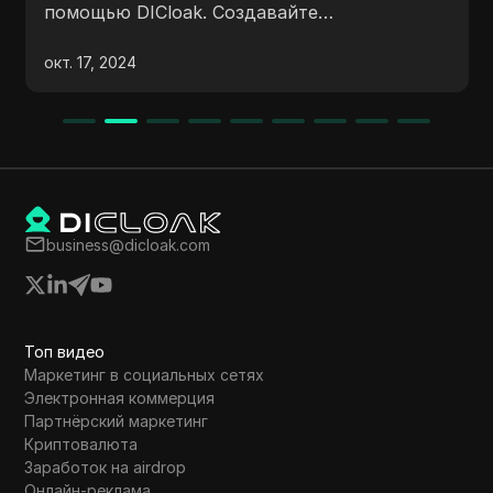
помощью DICloak. Создавайте
изолированные профили, защищайте свои
окт. 17, 2024
учетные записи и развивайте свой бизнес в
сфере недвижимости без риска
приостановки.
business@dicloak.com
Топ видео
Маркетинг в социальных сетях
Электронная коммерция
Партнёрский маркетинг
Криптовалюта
Заработок на airdrop
Онлайн-реклама