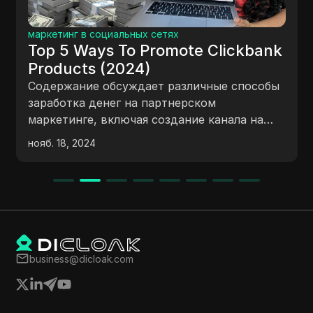
маркетинг в социальных сетях
Top 5 Ways To Promote Clickbank
Products (2024)
Содержание обсуждает различные способы
заработка денег на партнерском
маркетинге, включая создание канала на
YouTube, перенаправление трафика на
нояб. 18, 2024
новые продукты, расширение
узконаправленных аккаунтов в социальных
сетях, использование Quora и оплату
блогеров на YouTube. Создатель делится
личным опытом и советами о том, как
эффективно использовать каждый метод
для генерации дохода.
business@dicloak.com