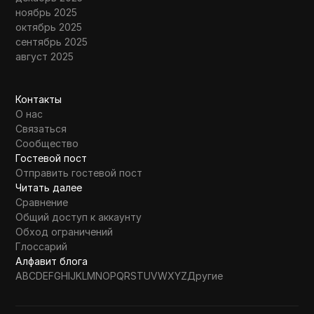
ноябрь 2025
октябрь 2025
сентябрь 2025
август 2025
Контакты
О нас
Связаться
Сообщество
Гостевой пост
Отправить гостевой пост
Читать далее
Сравнение
Общий доступ к аккаунту
Обход ограничений
Глоссарий
Алфавит блога
A
B
C
D
E
F
G
H
I
J
K
L
M
N
O
P
Q
R
S
T
U
V
W
X
Y
Z
Другие