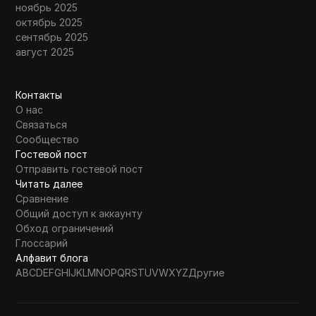
ноябрь 2025
октябрь 2025
сентябрь 2025
август 2025
Контакты
О нас
Связаться
Сообщество
Гостевой пост
Отправить гостевой пост
Читать далее
Сравнение
Общий доступ к аккаунту
Обход ограничений
Глоссарий
Алфавит блога
A
B
C
D
E
F
G
H
I
J
K
L
M
N
O
P
Q
R
S
T
U
V
W
X
Y
Z
Другие