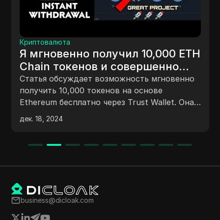
Криптовалюта
Я мгновенно получил 10,000 ETH
Chain токенов и совершенно
бесплатно | Никаких
Статья обсуждает возможность мгновенно
инвестиций | Trust Wallet
получить 10,000 токенов на основе
Ethereum бесплатно через Trust Wallet. Она
охватывает текущий рынок криптовалют,
дек. 18, 2024
особенно волатильность Terra Luna, и
предоставляет пошаговое руководство по
получению токенов. Кроме того, в статье
подчеркиваются будущие возможности и
аирдропы от Nitron Crypto, призывая
читателей оставаться в курсе, чтобы
максимизировать свой инвестиционный
business@dicloak.com
потенциал.